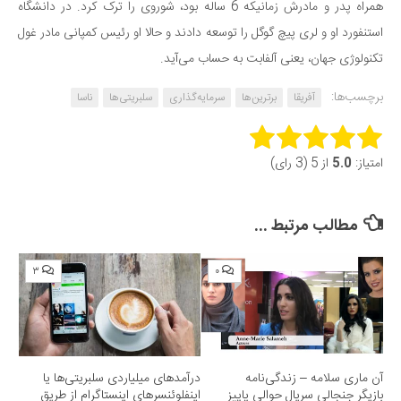
همراه پدر و مادرش زمانیکه 6 ساله بود، شوروی را ترک کرد. در دانشگاه
استنفورد او و لری پیچ گوگل را توسعه دادند و حالا او رئیس کمپانی مادر غول
تکنولوژی جهان، یعنی آلفابت به حساب می‌آید.
برچسب‌ها:
آفریقا
برترین‌ها
سرمایه‌گذاری
سلبریتی‌ها
ناسا
Rate this item:
امتیاز:
5.0
از 5 (3 رای)
Submit Rating
مطالب مرتبط ...
۳
۰
آن ماری سلامه – زندگی‌نامه
درآمدهای میلیاردی سلبریتی‌ها یا
بازیگر جنجالی سریال حوالی پاییز
اینفلوئنسرهای اینستاگرام از طریق