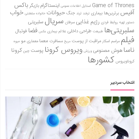
باکس
Game of Thrones
اینستاگرام
بازیگر
استایل
اطلاعات عمومی
آفیس
خواب
حیوانات
برترین‌ها
بیماری
جنگ
ترفند
ترند
خانواده سلطنتی
سریال
رژیم غذایی
سلبریتی
روابط فردی
سرطان
دستور تهیه
سلبریتی‌ها
فضا
طراحی داخلی
فوتبال
علائم بیماری
طبیعت
عکس
فیلم
معما
مو
مراقبت از پوست
مسافرت
معماری
مراسم اسکار
میوه
مریخ
ویروس کرونا
ناسا
کرونا
هوش مصنوعی
پوست
ورزش
چین
کشورها
کروناویروس
انتخاب سردبیر