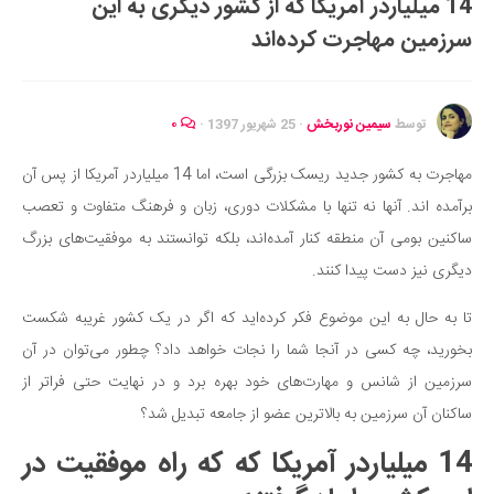
14 میلیاردر آمریکا که از کشور دیگری به این
ایران گردی
سرزمین مهاجرت کرده‌اند
جهان گردی
رابطه، عشق و ازدواج
موفقیت و مهارت‌های فردی
توسط
سیمین نوربخش
·
25 شهریور 1397
·
۰
سلامت
مهاجرت به کشور جدید ریسک بزرگی است، اما 14 میلیاردر آمریکا از پس آن
تغذیه سالم
برآمده اند. آنها نه تنها با مشکلات دوری، زبان و فرهنگ متفاوت و تعصب
بهداشت
ساکنین بومی آن منطقه کنار آمده‌اند، بلکه توانستند به موفقیت‌های بزرگ
بیماری و درمان
دیگری نیز دست پیدا کنند.
کودک و مادر
تا به حال به این موضوع فکر کرده‌اید که اگر در یک کشور غریبه شکست
ورزش و تندرستی
بخورید، چه کسی در آنجا شما را نجات خواهد داد؟ چطور می‌توان در آن
روانشناسی
سرزمین از شانس و مهارت‌های خود بهره برد و در نهایت حتی فراتر از
ساکنان آن سرزمین به بالاترین عضو از جامعه تبدیل شد؟
مراکز پزشکی و دارویی
14 میلیاردر آمریکا که که راه موفقیت در
فرهنگ و هنر