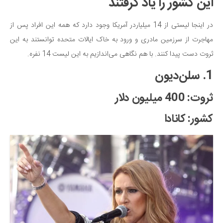
این کشور را یاد گرفتند
سینما و تئاتر
تلویزیون
در اینجا لیستی از 14 میلیاردر آمریکا وجود دارد که همه این افراد پس از
موسیقی
مهاجرت از سرزمین مادری و ورود به خاک ایالات متحده توانستند به این
چهره‌ها
ثروت دست پیدا کنند. با هم نگاهی می‌اندازیم به این لیست 14 نفره.
عکاسی و هنرهای تجسمی
1. سلن‌دیون
کتاب و کتاب‌خوانی
ثروت: 400 میلیون دلار
تاریخ
معماری
کشور: کانادا
علمی
فناوری‌ها
نجوم و هوا فضا
زمین و محیط زیست
خودرو
سرگرمی