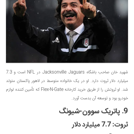
شهید خان صاحب باشگاه Jacksonville Jaguars در NFL است و 7.3
میلیارد دلار ثروت دارد. او در یک خانواده متوسط در لاهور پاکستان متولد
شد. او ثروتش را از طریق خرید کارخانه Flex-N-Gate که تأمین کننده لوازم
خودرو بود و توسعه آن بدست آورد.
9. پاتریک سوون-شیونگ
ثروت: 7.7 میلیارد دلار