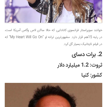
دانستنی‌ها
بازی
طنز
فال
خوانند سوپراستار فرانسوی کانادایی که حالا ساکن لاس وگاس آمریکا است،
در رتبه 15هم قرار دارد. مشهورترین ترانه او “My Heart Will Go On” که
مسابقه
در فیلم تایتانیک بسیار گل کرد.
اخبار
2. برات دسای
ثروت: 1.2 میلیارد دلار
کشور: کنیا