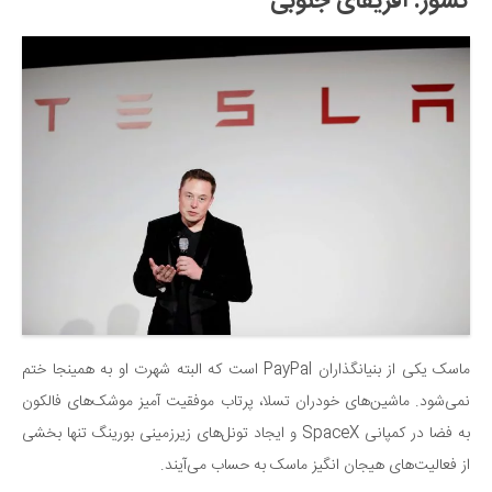
کشور: آفریقای جنوبی
ماسک یکی از بنیانگذاران PayPal است که البته شهرت او به همینجا ختم
نمی‌شود. ماشین‌های خودران تسلا، پرتاب موفقیت آمیز موشک‌های فالکون
به فضا در کمپانی SpaceX و ایجاد تونل‌های زیرزمینی بورینگ تنها بخشی
از فعالیت‌های هیجان انگیز ماسک به حساب می‌آیند.