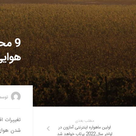
9 مح
هوایی
توس
تغییرات اق
مطلب بعدی
اولین ماهواره اینترنتی آمازون در
شدن هوای 
اواخر سال 2022 پرتاب خواهد شد