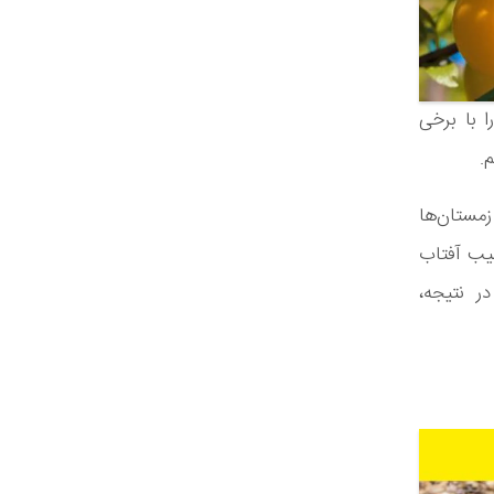
 با برخی
.
زمستان‌ها
یب آفتاب
ر نتیجه،