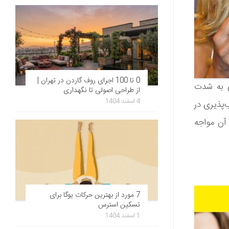
0 تا 100 اجرای روف گاردن در تهران |
ی به شدت
از طراحی اصولی تا نگهداری
4 اسفند 1404
‌پذیری در
آن مواجه
7 مورد از بهترین حرکات یوگا برای
تسکین استرس
1 اسفند 1404