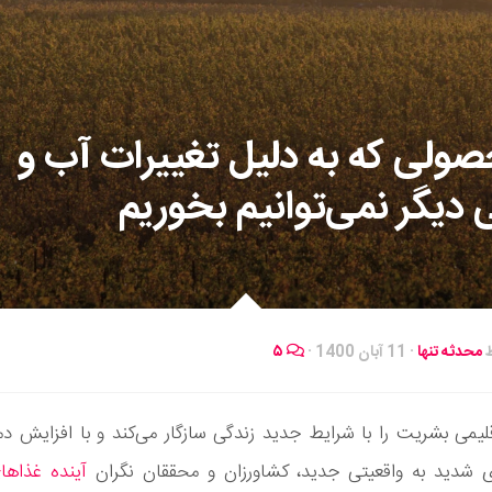
صولی که به دلیل تغییرات آب و
 دیگر نمی‌توانیم بخوریم
ط
محدثه تنها
·
11 آبان 1400
·
۵
لیمی بشریت را با شرایط جدید زندگی سازگار می‌کند و با افزایش دم
شدید به واقعیتی جدید، کشاورزان و محققان نگران
آینده غذاه