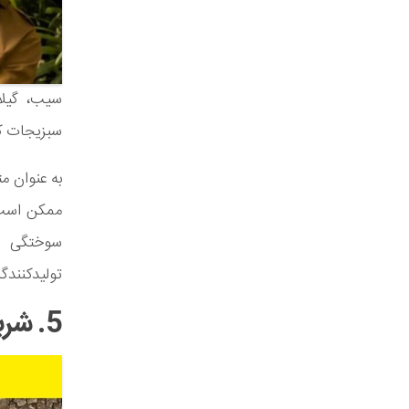
سیب، گیلا
سبزیجات که
به عنوان م
ممکن است 
سوختگی می
تولیدکنندگا
5. شربت افرا