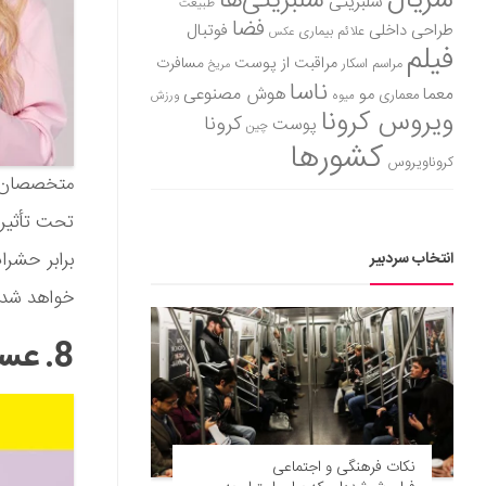
سریال
سلبریتی‌ها
سلبریتی
طبیعت
فضا
طراحی داخلی
فوتبال
علائم بیماری
عکس
فیلم
مراقبت از پوست
مسافرت
مراسم اسکار
مریخ
ناسا
هوش مصنوعی
معما
مو
معماری
میوه
ورزش
ویروس کرونا
کرونا
پوست
چین
کشورها
کروناویروس
متخصصان ت
تحت تأثیر 
برابر حشر
انتخاب سردبیر
خواهد شد.
8. عسل
نکات فرهنگی و اجتماعی