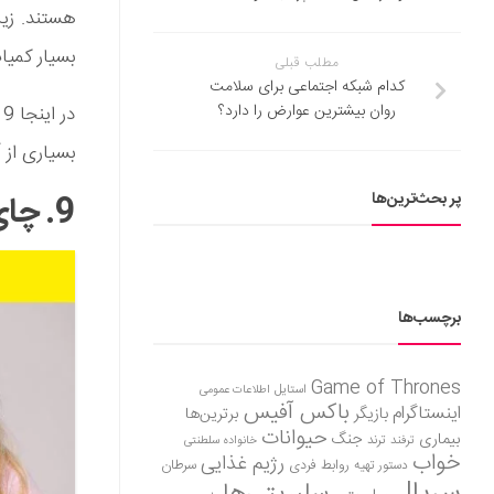
هستند. زی
بسیار کمیا
مطلب قبلی
کدام شبکه اجتماعی برای سلامت
روان بیشترین عوارض را دارد؟
د
بسیاری از آ
پر بحث‌ترین‌ها
9. چای
برچسب‌ها
Game of Thrones
استایل
اطلاعات عمومی
باکس آفیس
اینستاگرام
بازیگر
برترین‌ها
حیوانات
بیماری
جنگ
ترفند
ترند
خانواده سلطنتی
خواب
رژیم غذایی
روابط فردی
سرطان
دستور تهیه