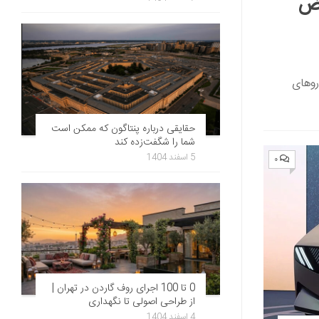
یض
روهای
حقایقی درباره پنتاگون که ممکن است
شما را شگفت‌زده کند
5 اسفند 1404
۰
0 تا 100 اجرای روف گاردن در تهران |
از طراحی اصولی تا نگهداری
4 اسفند 1404