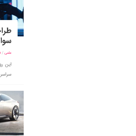
طراح
سوار
علمی
/
ف
این رو
سراسر 