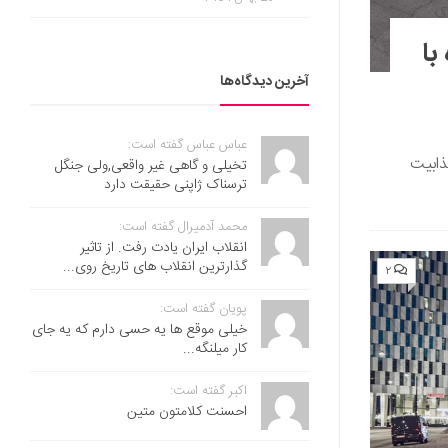
تک نفره با
آخرین دیدگاه‌ها
عباس عباس گفته است:
فراطی جذابیت
تخیلی و گاهی غیر واقعی,ولی جنگل
ترسناک ژاپنی حقیقت دارد
محمد آدمیرال گفته است:
انقلاب ایران یادت رفت. از تاثیر
گذارترین انقلاب های تاریخ روی...
۲
پویان گفته است:
خیلی موقع ها یه حسی دارم که یه جای
کار میلنگه...
اکبر گفته است:
احسنت ‌کلامتون متین