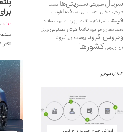
پلتف
سریال
سلبریتی‌ها
سلبریتی
طبیعت
برای
فضا
طراحی داخلی
فوتبال
علائم بیماری
عکس
فیلم
مراقبت از پوست
مسافرت
مراسم اسکار
مریخ
خودرو
/
ناسا
هوش مصنوعی
معما
مو
معماری
میوه
ورزش
دغدغه 
ویروس کرونا
کرونا
پوست
چین
کشورها
الکتری
کروناویروس
انتخاب سردبیر
آموزش افتتاح حساب در فارکس –