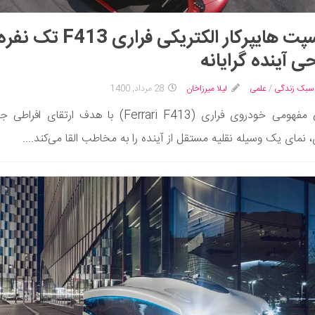
کانسپت هایپرکار الکتریکی فراری F413 
ی آینده گرایانه
سبک زندگی
/
علمی
لیلا میرزاخان
28 مرداد, 1400
طراحی مفهومی خودروی فراری (Ferrari F413) با هدف ارتقای ا
 نمای یک وسیله نقلیه مستقل از آینده را به مخاطب القا می‌کند....