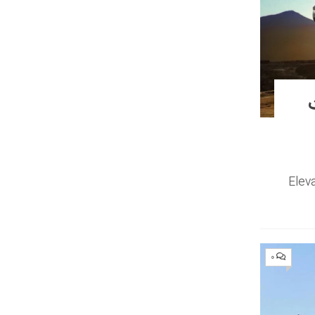
کت
CES 2 برای اولین بار طراحی علمی-تخیلی Elevate
۰