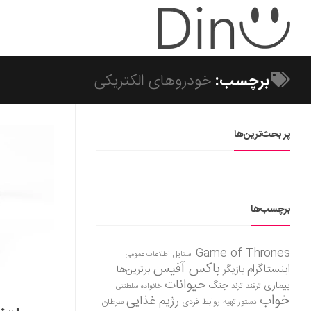
برچسب:
خودروهای الکتریکی
پر بحث‌ترین‌ها
برچسب‌ها
Game of Thrones
استایل
اطلاعات عمومی
باکس آفیس
اینستاگرام
بازیگر
برترین‌ها
حیوانات
بیماری
جنگ
ترفند
ترند
خانواده سلطنتی
خواب
رژیم غذایی
روابط فردی
سرطان
دستور تهیه