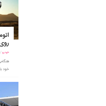
روی 
خودرو
/
خود با