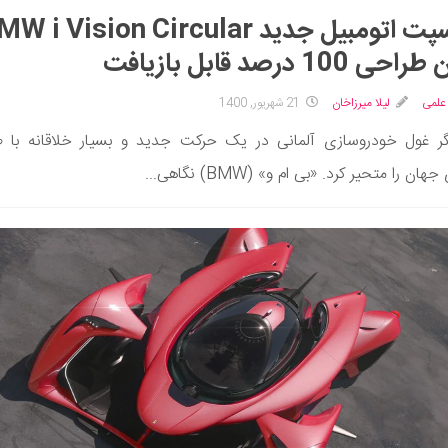
کانسپت اتومبیل جدید  i Vision Circular
ی 100 درصد قابل بازیافت
علمی
لیلا میرزاخان
21 شهریور, 1400
گر غول خودروسازی آلمانی در یک حرکت جدید و بسیار خلاقانه با 
هان را متحیر کرد. «بی ام و» (BMW) نگاهی...