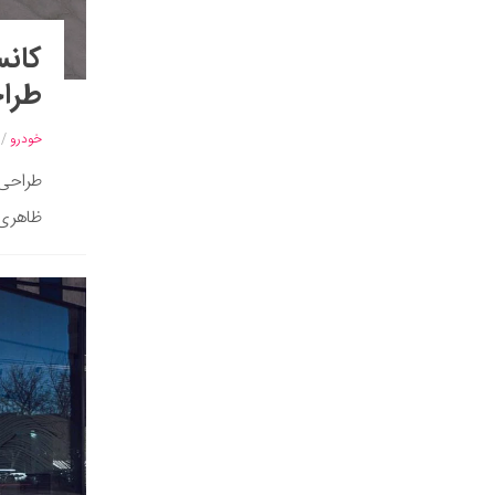
طراح
خودرو
/
ظاهری،