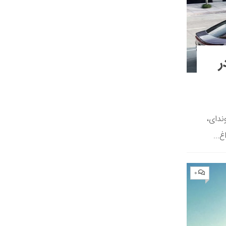
جود در
ندای،
...
۰