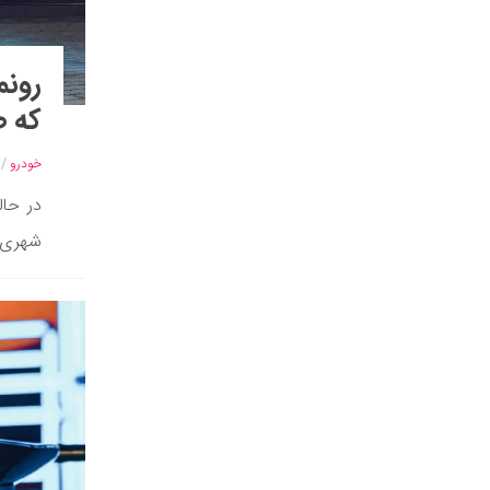
رونم
که ص
خودرو
/
در حال
شهری ب