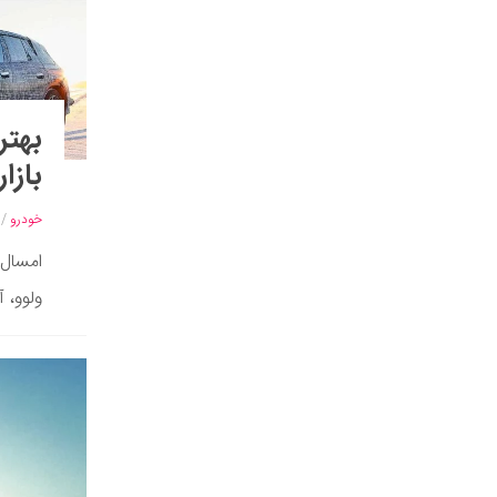
بازا
خودرو
/
امسال 
ولوو، 