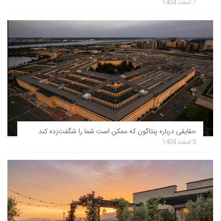
7 اسفند 1404
حقایقی درباره پنتاگون که ممکن است شما را شگفت‌زده کند
5 اسفند 1404