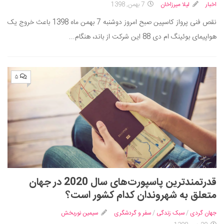
اخبار
لیلا میرزاخان
7 بهمن, 1398
نقص فنی پرواز کاسپین صبح امروز دوشنبه 7 بهمن ماه 1398 باعث خروج یک
هواپیمای بوئینگ ام دی 88 این شرکت از باند، هنگام...
۵
قدرتمندترین پاسپورت‌های سال 2020 در جهان
متعلق به شهروندان کدام کشور است؟
جهان گردی
/
سبک زندگی
/
سفر و گردشگری
سیمین نوربخش