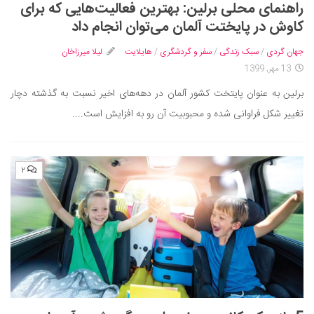
راهنمای محلی برلین: بهترین فعالیت‌هایی که برای
دانستنی‌ها
کاوش در پایختت آلمان می‌توان انجام داد
بازی
جهان گردی
/
سبک زندگی
/
سفر و گردشگری
/
هایلایت
لیلا میرزاخان
طنز
13 مهر, 1399
فال
برلین به عنوان پایتخت کشور آلمان در دهه‌های اخیر نسبت به گذشته دچار
مسابقه
تغییر شکل فراوانی شده و محبوبیت آن رو به افزایش است....
اخبار
۲