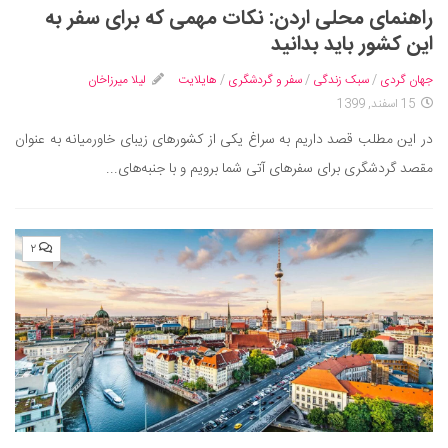
سینما و تئاتر
راهنمای محلی اردن: نکات مهمی که برای سفر به
تلویزیون
این کشور باید بدانید
موسیقی
جهان گردی
/
سبک زندگی
/
سفر و گردشگری
/
هایلایت
لیلا میرزاخان
چهره‌ها
15 اسفند, 1399
عکاسی و هنرهای تجسمی
در این مطلب قصد داریم به سراغ یکی از کشورهای زیبای خاورمیانه به عنوان
کتاب و کتاب‌خوانی
مقصد گردشگری برای سفرهای آتی شما برویم و با جنبه‌های...
تاریخ
معماری
۲
علمی
فناوری‌ها
نجوم و هوا فضا
زمین و محیط زیست
خودرو
سرگرمی