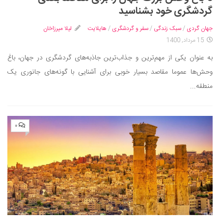
ایران گردی
گردشگری خود بشناسید
جهان گردی
جهان گردی
/
سبک زندگی
/
سفر و گردشگری
/
هایلایت
لیلا میرزاخان
رابطه، عشق و ازدواج
15 مرداد, 1400
موفقیت و مهارت‌های فردی
به عنوان یکی از مهم‌ترین و جذاب‌ترین جاذبه‌های گردشگری در جهان، باغ
سلامت
وحش‌ها عموما مقاصد بسیار خوبی برای آشنایی با گونه‌های جانوری یک
منطقه...
تغذیه سالم
بهداشت
بیماری و درمان
۰
کودک و مادر
ورزش و تندرستی
روانشناسی
مراکز پزشکی و دارویی
فرهنگ و هنر