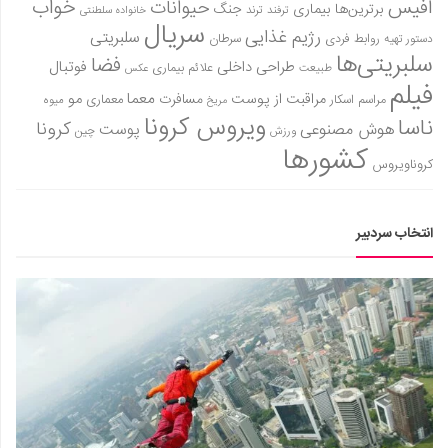
آفیس
خواب
حیوانات
برترین‌ها
بیماری
جنگ
ترفند
ترند
خانواده سلطنتی
سریال
رژیم غذایی
سلبریتی
روابط فردی
سرطان
دستور تهیه
سلبریتی‌ها
فضا
طراحی داخلی
فوتبال
علائم بیماری
طبیعت
عکس
فیلم
معما
مو
مراقبت از پوست
مسافرت
معماری
مراسم اسکار
میوه
مریخ
ویروس کرونا
ناسا
کرونا
هوش مصنوعی
پوست
ورزش
چین
کشورها
کروناویروس
انتخاب سردبیر