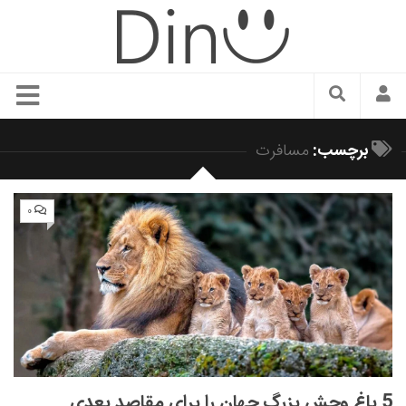
سبک زندگی
برچسب:
مسافرت
دنیای مد
زیبایی و آرایش
۰
شیک پوشی
دکوراسیون و چیدمان
غذا
رستوران گردی
آشپزی
سفر و گردشگری
5 باغ وحش بزرگ جهان را برای مقاصد بعدی