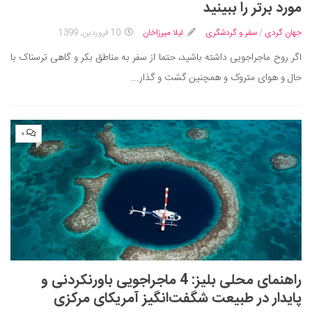
مورد برتر را ببینید
جهان گردی
/
سفر و گردشگری
لیلا میرزاخان
10 فروردین, 1399
اگر روح ماجراجویی داشته باشید، حتما از سفر به مناطق بکر و گاهی ترسناک با
حال و هوای متروک و همچنین گشت و گذار...
۰
راهنمای محلی بلیز: 4 ماجراجویی باورنکردنی و
پایدار در طبیعت شگفت‌انگیز آمریکای مرکزی