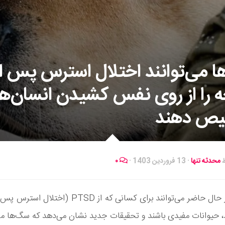
 می‌توانند اختلال استرس پس از
 را از روی نفس کشیدن انسان‌ها
ص دهند
ط
محدثه تنها
·
13 فروردین 1403
·
۰
سگ ها در حال حاضر می‌توانند برای کسانی که از PTSD (ا
ند، حیوانات مفیدی باشند و تحقیقات جدید نشان می‌دهد که سگ‌ها 