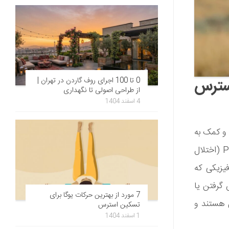
استرس
0 تا 100 اجرای روف گاردن در تهران |
از طراحی اصولی تا نگهداری
4 اسفند 1404
 و کمک به
انسان برای غلبه بر چالش‌های حرکتی، در کمک به آرام کردن افراد مبتلا به PTSD (اختلال
یزیکی که
 گرفتن یا
7 مورد از بهترین حرکات یوگا برای
 هستند و
تسکین استرس
1 اسفند 1404