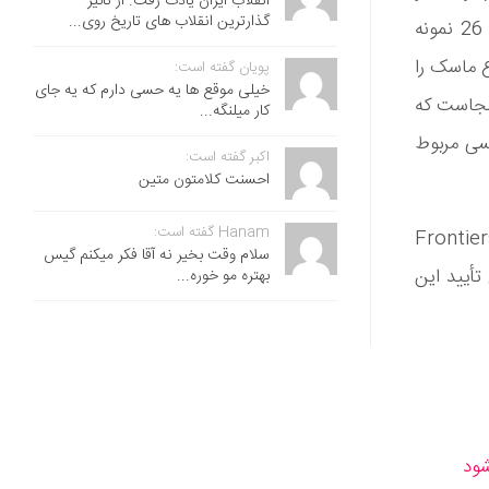
انقلاب ایران یادت رفت. از تاثیر
گذارترین انقلاب های تاریخ روی...
سپس روی هر یک از 52 نمونه ماسک صورت جمع‌آوری‌شده (26 نمونه آرام، 26 نمونه
ین دو نوع ماسک را
پویان گفته است:
خیلی موقع ها یه حسی دارم که یه جای
د. جالب اینجاست که
کار میلنگه...
سی مربوط
اکبر گفته است:
احسنت ‌کلامتون متین
Hanam گفته است:
 که در مجله Frontiers in Allergy
سلام وقت بخیر نه آقا فکر میکنم گیس
تأیید این
بهتره مو خوره...
شود