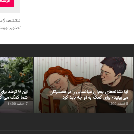
شکلک‌ها (اموج
تصاویر نویسن
آیا نشانه‌های بحران میانسالی را در همسرتان
این 9 ترفن
می‌بینید- برای کمک به او چه باید کرد
شما کمک می‌ کن
5 اسفند 1400
7 اسفند 1400