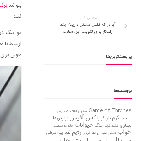
بتوانند
برگ
کنند.
مطلب قبلی
آیا در نه گفتن مشکل دارید؟ چند
راهکار برای تقویت این مهارت
دو سگ در 
ارتباط با 
خوبی برای کمک به مبتلایا
پر بحث‌ترین‌ها
برچسب‌ها
Game of Thrones
استایل
اطلاعات عمومی
باکس آفیس
اینستاگرام
بازیگر
برترین‌ها
حیوانات
بیماری
جنگ
ترفند
ترند
خانواده سلطنتی
خواب
رژیم غذایی
روابط فردی
سرطان
دستور تهیه