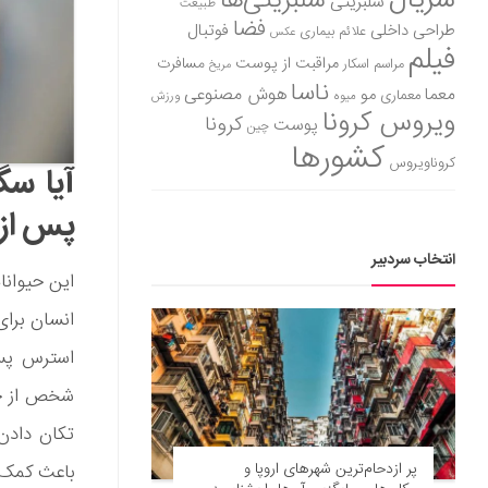
سریال
سلبریتی‌ها
سلبریتی
طبیعت
فضا
طراحی داخلی
فوتبال
علائم بیماری
عکس
فیلم
مراقبت از پوست
مسافرت
مراسم اسکار
مریخ
ناسا
هوش مصنوعی
معما
مو
معماری
میوه
ورزش
ویروس کرونا
کرونا
پوست
چین
کشورها
کروناویروس
آیا سگ
پس از 
انتخاب سردبیر
این حیوانا
استرس پس 
شخص از خود
تکان دادن
پر ازدحام‌ترین شهرهای اروپا و
باعث کمک 