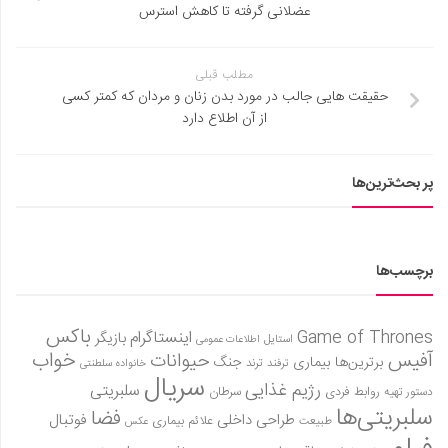
عضلانی گرفته تا کاهش استرس
مطلب قبلی
حقیقت هایی جالب در مورد بدن زنان و مردان که کمتر کسی
از آن اطلاع دارد
پر بحث‌ترین‌ها
برچسب‌ها
باکس
Game of Thrones
اینستاگرام
بازیگر
استایل
اطلاعات عمومی
آفیس
خواب
حیوانات
برترین‌ها
بیماری
جنگ
ترفند
ترند
خانواده سلطنتی
سریال
رژیم غذایی
سلبریتی
روابط فردی
سرطان
دستور تهیه
سلبریتی‌ها
فضا
طراحی داخلی
فوتبال
علائم بیماری
طبیعت
عکس