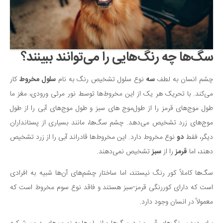
سینما و تئاتر
تلویزیون
موسیقی
چهره‌ها
سگ‌ها چه رنگ‌هایی را می‌توانند ببینند؟
عکاسی و هنرهای تجسمی
چشم انسان به لطف
سه
نوع سلول تشخیص رنگ به نام
سلول مخروط
کار
کتاب و کتاب‌خوانی
می‌کند. با تحریک هر یک از این مخروط‌ها توسط نور مرئی ورودی، مغز ما
تاریخ
طول موج‌های قرمز را از طول‌موج های سبز و طول موج‌های آبی را از طول
معماری
موج‌های زرد تشخیص می‌دهد. چشم سگ‌ها، مانند بسیاری از پستانداران
علمی
دیگر، فقط
دو
نوع مخروط دارد. این مخروط‌ها قادر‌اند آبی را از زرد تشخیص
فناوری‌ها
دهند، اما
قرمز
را از
سبز
تشخیص نمی‌دهند.
نجوم و هوا فضا
سگ‌ها کاملاً کور رنگ نیستند، اما ساختار چشم‌های آن‌ها شبیه به افرادی
زمین و محیط زیست
است که دارای کوررنگی قرمز-سبز هستند و فاقد نوع سوم مخروط است که
خودرو
معمولاً در انسان وجود دارد.
سرگرمی