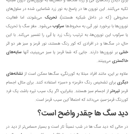
برای دیدن رنگ‌های آبی و زرد، سگ‌ها و انسان‌ها به نورون‌های درون شبکیه
دانستنی‌ها
تکیه می‌کنند. این نورون ها در پاسخ به نور زرد شناسایی شده در سلول‌های
مخروطی (که در داخل شبکیه هستند)،
تحریک
می‌شوند، اما فعالیت
بازی
نورون‌ها با برخورد نور آبی به مخروط‌ها
سرکوب
می‌شود. مغز سگ با تحریک
طنز
یا سرکوب این نورون‌ها، به ترتیب رنگ زرد یا آبی را تفسیر می‌کند. با این
فال
حال، در سگ‌ها و در افرادی که کور رنگ هستند، نور قرمز و سبز هر دو اثر
مسابقه
خنثی
بر نورون‌ها دارند. جایی که شما قرمز یا سبز می‌بینید، آنها
سایه‌های
اخبار
خاکستری
می‌بینند.
علاوه بر این، مانند افراد مبتلا به کوررنگی، سگ‌ها ممکن است از
نشانه‌های
دیگری
برای تشخیص رنگ «قرمز» و «سبز» استفاده کنند. برای مثال، اجسام
قرمز
تیره‌تر
از اجسام سبز هستند. بنابراین، اگر یک سیب تیره باشد، یک فرد
کوررنگ قرمز-سبز، می‌داند که احتمالاً این سیب قرمز است.
دید سگ ها چقدر واضح است؟
در حالی که دید سگ‌ ها در شب نسبتاً تار است و بسیار حساس‌تر از دید در