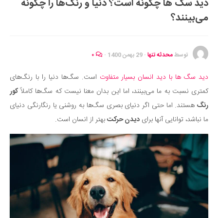
دید سگ ها چگونه است؟ دنیا و رنگ‌ها را چگونه
ایران گردی
می‌بینند؟
جهان گردی
رابطه، عشق و ازدواج
موفقیت و مهارت‌های فردی
توسط
محدثه تنها
·
29 بهمن 1400
·
۰
سلامت
دید سگ ها با دید انسان بسیار متفاوت
است. سگ‌ها دنیا را با رنگ‌های
تغذیه سالم
کمتری نسبت به ما می‌بینند، اما این بدان معنا نیست که سگ‌ها کاملاً
کور
بهداشت
رنگ
هستند. اما حتی اگر دنیای بصری سگ‌ها به روشنی یا رنگارنگی دنیای
بیماری و درمان
ما نباشد، توانایی آنها برای
دیدن حرکت
بهتر از انسان است.
کودک و مادر
ورزش و تندرستی
روانشناسی
مراکز پزشکی و دارویی
فرهنگ و هنر