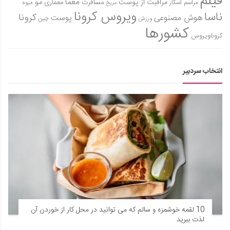
فیلم
معما
مو
مراقبت از پوست
مسافرت
معماری
مراسم اسکار
میوه
مریخ
ویروس کرونا
ناسا
کرونا
هوش مصنوعی
پوست
ورزش
چین
کشورها
کروناویروس
انتخاب سردبیر
10 لقمه خوشمزه و سالم که می‌ توانید در محل کار از خوردن آن
لذت ببرید