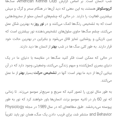
شب انسان است. بر اساس گزارش American Kennel Club، سگ‌ها
کرپوسکولار
هستند، به این معنی که دید آن‌ها در هنگام سحر و گرگ و میش
بیشترین فعالیت را دارند. در حالی که چشم‌های انسان مملو از مخروط‌هایی
است که به تشخیص رنگ‌ها کمک می‌کنند و در
نور روز
به بهترین شکل عمل
می‌کنند، چشم سگ‌ها حاوی سلول‌های تشخیص‌دهنده نور بیشتری است که
بین تاریکی و روشنایی تمایز قائل می‌شود و بنابراین در بهترین حالت خود
قرار دارند. به طور کلی سگ ها در شب
بهتر
از انسان ها دید دارند.
در حالی که ممکن است فکر کنید سگ‌ها در مقایسه با دنیای ما در یک
دنیای بصری کسل‌کننده و مبهم زندگی می‌کنند، وضعیتی وجود دارد که در آن
بینایی آن‌ها از دید ما بهتر است: آنها در
تشخیص حرکت
بسیار
بهتر
از ما عمل
می‌کنند.
به طور مثال نوری را تصور کنید که سریع‌ و سریع‌تر سوسو می‌زند. تا زمانی
که نور 60 بار در ثانیه سوسو بزند، انسان‌ها باور خواهند کرد که نور به طور
پیوسته می‌درخشد. طبق مطالعه‌ای که در سال 1989 در مجله Physiology
and Behavior منتشر شد، برای فریب دادن یک سگ، همان نور باید تقریباً