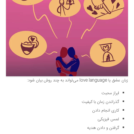
سینما و تئاتر
تلویزیون
موسیقی
چهره‌ها
عکاسی و هنرهای تجسمی
کتاب و کتاب‌خوانی
تاریخ
معماری
علمی
زبان عشق یا love language می‌تواند به چند روش بیان شود:
فناوری‌ها
ابراز محبت
نجوم و هوا فضا
گذراندن زمان با کیفیت
زمین و محیط زیست
کاری انجام دادن
لمس فیزیکی
خودرو
گرفتن و دادن هدیه
سرگرمی