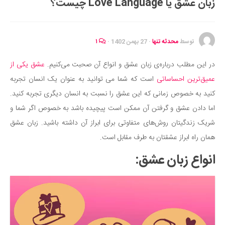
زبان عشق یا Love Language چیست؟
ایران گردی
جهان گردی
رابطه، عشق و ازدواج
توسط
محدثه تنها
·
27 بهمن 1402
·
۱
موفقیت و مهارت‌های فردی
در این مطلب درباره‌ی زبان عشق و انواع آن صحبت می‌کنیم.
عشق یکی از
سلامت
عمیق‌ترین احساساتی
است که شما می توانید به عنوان یک انسان تجربه
تغذیه سالم
کنید به خصوص زمانی که این عشق را نسبت به انسان دیگری تجربه کنید.
بهداشت
اما دادن عشق و گرفتن آن ممکن است پیچیده باشد به خصوص اگر شما و
بیماری و درمان
شریک زندگیتان روش‌های متفاوتی برای ابراز آن داشته باشید. زبان عشق
همان راه ابراز عشقتان به طرف مقابل است.
کودک و مادر
انواع زبان عشق:
ورزش و تندرستی
روانشناسی
مراکز پزشکی و دارویی
فرهنگ و هنر