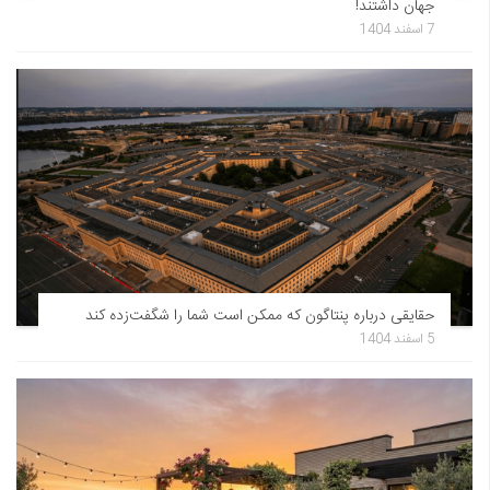
جهان داشتند!
7 اسفند 1404
حقایقی درباره پنتاگون که ممکن است شما را شگفت‌زده کند
5 اسفند 1404