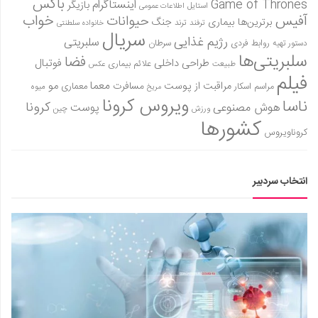
باکس
Game of Thrones
اینستاگرام
بازیگر
استایل
اطلاعات عمومی
آفیس
خواب
حیوانات
برترین‌ها
بیماری
جنگ
ترفند
ترند
خانواده سلطنتی
سریال
رژیم غذایی
سلبریتی
روابط فردی
سرطان
دستور تهیه
سلبریتی‌ها
فضا
طراحی داخلی
فوتبال
علائم بیماری
طبیعت
عکس
فیلم
معما
مو
مراقبت از پوست
مسافرت
معماری
مراسم اسکار
میوه
مریخ
ویروس کرونا
ناسا
کرونا
هوش مصنوعی
پوست
ورزش
چین
کشورها
کروناویروس
انتخاب سردبیر