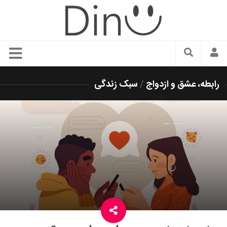
سبک زندگی
رابطه، عشق و ازدواج
/
سبک زندگی
دنیای مد
زیبایی و آرایش
شیک پوشی
دکوراسیون و چیدمان
غذا
رستوران گردی
آشپزی
سفر و گردشگری