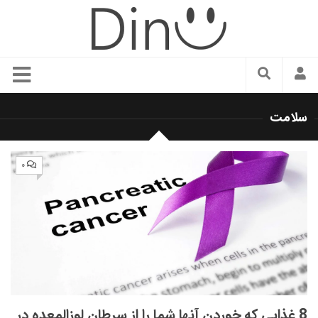
سبک زندگی
سلامت
دنیای مد
زیبایی و آرایش
۰
شیک پوشی
دکوراسیون و چیدمان
غذا
رستوران گردی
آشپزی
سفر و گردشگری
8 غذایی که خوردن آنها شما را از سرطان لوزالمعده در