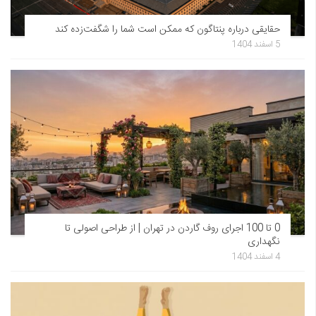
حقایقی درباره پنتاگون که ممکن است شما را شگفت‌زده کند
5 اسفند 1404
0 تا 100 اجرای روف گاردن در تهران | از طراحی اصولی تا
نگهداری
4 اسفند 1404