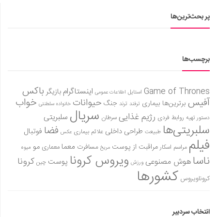
پر بحث‌ترین‌ها
برچسب‌ها
باکس
Game of Thrones
اینستاگرام
بازیگر
استایل
اطلاعات عمومی
آفیس
خواب
حیوانات
برترین‌ها
بیماری
جنگ
ترفند
ترند
خانواده سلطنتی
سریال
رژیم غذایی
سلبریتی
روابط فردی
سرطان
دستور تهیه
سلبریتی‌ها
فضا
طراحی داخلی
فوتبال
علائم بیماری
طبیعت
عکس
فیلم
معما
مو
مراقبت از پوست
مسافرت
معماری
مراسم اسکار
میوه
مریخ
ویروس کرونا
ناسا
کرونا
هوش مصنوعی
پوست
ورزش
چین
کشورها
کروناویروس
انتخاب سردبیر