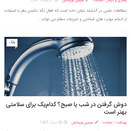
سینما و تئاتر
بیماری و درمان
/
سلامت
سیمین نوربخش
31 مرداد, 1397
تلویزیون
مطالعات علمی در گذشته نشان داده است که فعال نگه داشتن مغز با استفاده
از انجام مهارت های شناختی و تمرینات منظم می تواند...
موسیقی
چهره‌ها
عکاسی و هنرهای تجسمی
۰
کتاب و کتاب‌خوانی
تاریخ
معماری
علمی
فناوری‌ها
نجوم و هوا فضا
دوش گرفتن در شب یا صبح؟ کدام‌یک برای سلامتی
زمین و محیط زیست
بهتر است
خودرو
بهداشت
/
سلامت
سیمین نوربخش
30 مرداد, 1397
سرگرمی