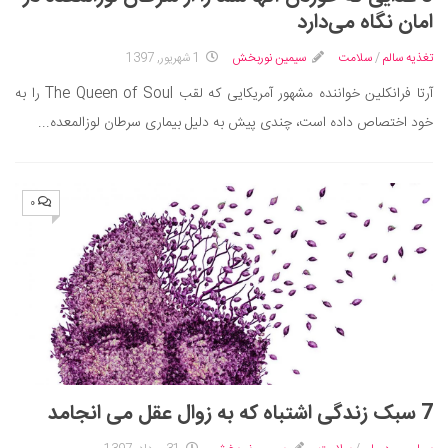
ایران گردی
امان نگاه می‌دارد
جهان گردی
تغذیه سالم
/
سلامت
سیمین نوربخش
1 شهریور, 1397
رابطه، عشق و ازدواج
آرتا فرانکلین خواننده مشهور آمریکایی که لقب The Queen of Soul را به
موفقیت و مهارت‌های فردی
خود اختصاص داده است، چندی پیش به دلیل بیماری سرطان لوزالمعده...
سلامت
تغذیه سالم
۰
بهداشت
بیماری و درمان
کودک و مادر
ورزش و تندرستی
روانشناسی
مراکز پزشکی و دارویی
7 سبک زندگی اشتباه که به زوال عقل می انجامد
فرهنگ و هنر