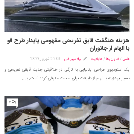
هزینه هنگفت قایق تفریحی مفهومی پایدار طرح قو
با الهام از جانوران
علمی
/
فناوری‌ها
/
هایلایت
لیلا میرزاخان
20 شهریور, 1399
یک استودیوی طراحی ایتالیایی به تازگی در خلاقیتی جدید، قایقی تفریحی و
بسیار پرهزینه با الهام از طبیعت برای ساخت معرفی کرده است. با...
۲