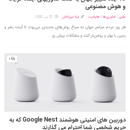
ایران گردی
و هوش مصنوعی
جهان گردی
علمی
/
فناوری‌ها
/
هایلایت
لیلا میرزاخان
31 تیر, 1400
رابطه، عشق و ازدواج
هر روز مردم سراسر جهان به سراغ روش‌های جدیدی می‌روند تا آینده بشر و
موفقیت و مهارت‌های فردی
زمین را بهتر و روشن‌تر کنند و مشکلات پیش رو...
سلامت
تغذیه سالم
۰
بهداشت
بیماری و درمان
کودک و مادر
ورزش و تندرستی
روانشناسی
مراکز پزشکی و دارویی
دوربین های امنیتی هوشمند Google Nest که به
فرهنگ و هنر
حریم شخصی شما احترام می گذارند