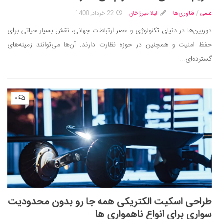
سینما و تئاتر
علمی
/
فناوری‌ها
لیلا میرزاخان
22 خرداد, 1400
تلویزیون
دوربین‌ها در دنیای تکنولوژی و عصر ارتباطات جهانی، نقش بسیار حیاتی برای
موسیقی
حفظ امنیت و همچنین در حوزه نظارت دارند. آن‌ها می‌توانند زمینه‌های
چهره‌ها
گسترده‌ای...
عکاسی و هنرهای تجسمی
کتاب و کتاب‌خوانی
تاریخ
۰
معماری
علمی
فناوری‌ها
نجوم و هوا فضا
زمین و محیط زیست
خودرو
طراحی اسکیت الکتریکی همه جا رو بدون محدودیت
سواری برای انواع ناهمواری ها
سرگرمی