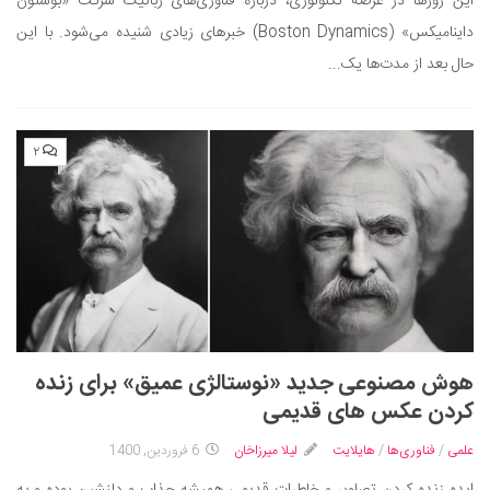
این روزها در عرصه تکنولوژی، درباره فناوری‌های رباتیک شرکت «بوستون
داینامیکس» (Boston Dynamics) خبرهای زیادی شنیده می‌شود. با این
حال بعد از مدت‌ها یک...
۲
هوش مصنوعی جدید «نوستالژی عمیق» برای زنده
کردن عکس های قدیمی
علمی
/
فناوری‌ها
/
هایلایت
لیلا میرزاخان
6 فروردین, 1400
ایده زنده کردن تصاویر و خاطرات قدیمی همیشه جذاب و دلنشین بوده و به