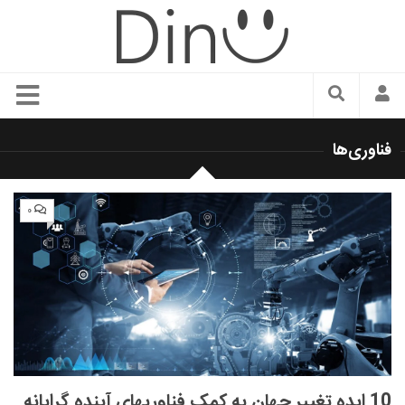
سبک زندگی
فناوری‌ها
دنیای مد
زیبایی و آرایش
۰
شیک پوشی
دکوراسیون و چیدمان
غذا
رستوران گردی
آشپزی
سفر و گردشگری
10 ایده تغییر جهان به کمک فناوریهای آینده گرایانه