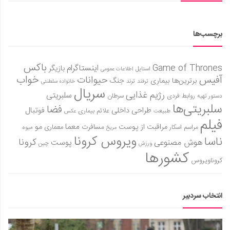
برچسب‌ها
باکس
Game of Thrones
اینستاگرام
بازیگر
استایل
اطلاعات عمومی
آفیس
خواب
حیوانات
برترین‌ها
بیماری
جنگ
ترفند
ترند
خانواده سلطنتی
سریال
رژیم غذایی
سلبریتی
روابط فردی
سرطان
دستور تهیه
سلبریتی‌ها
فضا
طراحی داخلی
فوتبال
علائم بیماری
طبیعت
عکس
فیلم
معما
مو
مراقبت از پوست
مسافرت
معماری
مراسم اسکار
میوه
مریخ
ویروس کرونا
ناسا
کرونا
هوش مصنوعی
پوست
ورزش
چین
کشورها
کروناویروس
انتخاب سردبیر