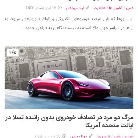
دانستنی‌ها
علمی
/
فناوری‌ها
/
هایلایت
لیلا میرزاخان
16 اردیبهشت, 1400
بازی
این روزها که بازار عرضه خودروهای الکتریکی و انواع فناوری‌های مربوط به
آن‌ها در سراسر جهان داغ است، بد نیست نگاهی به طراحی جدید...
طنز
فال
مسابقه
۹
اخبار
مرگ دو مرد در تصادف خودروی بدون راننده تسلا در
ایالت متحده آمریکا
خودرو
/
علمی
/
فناوری‌ها
مهتا مجدی
30 فروردین, 1400