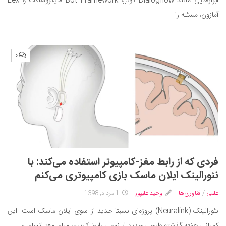
ابزارهایی مانند Dialogflow گوگل، Bot Framework مایکروسافت و Lex
آمازون، مسئله را...
۰
فردی که از رابط مغز-کامپیوتر استفاده می‌کند: با
نئورالینک ایلان ماسک بازی کامپیوتری می‌کنم
علمی
/
فناوری‌ها
وحید علیپور
1 مرداد, 1398
نئورالینک (Neuralink) پروژه‌ای نسبتا جدید از سوی ایلان ماسک است. این
کمپانی هفته گذشته طرحی جدید از نوعی رابط کاربری میان مغز انسان و...