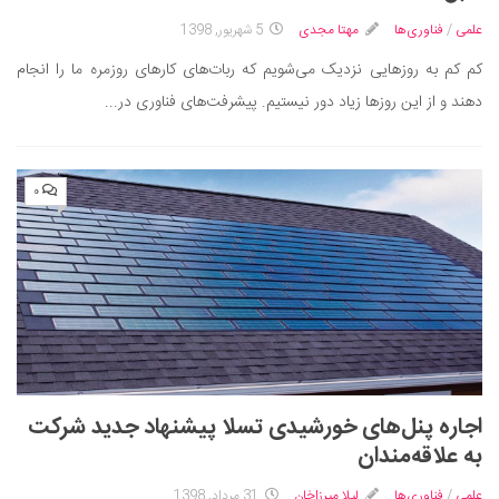
سینما و تئاتر
علمی
/
فناوری‌ها
مهتا مجدی
5 شهریور, 1398
تلویزیون
کم کم به روزهایی نزدیک می‌شویم که ربات‌های کارهای روزمره ما را انجام
موسیقی
دهند و از این روزها زیاد دور نیستیم. پیشرفت‌های فناوری در...
چهره‌ها
عکاسی و هنرهای تجسمی
کتاب و کتاب‌خوانی
۰
تاریخ
معماری
علمی
فناوری‌ها
نجوم و هوا فضا
زمین و محیط زیست
اجاره پنل‌های خورشیدی تسلا پیشنهاد جدید شرکت
خودرو
به علاقه‌مندان
سرگرمی
علمی
/
فناوری‌ها
لیلا میرزاخان
31 مرداد, 1398