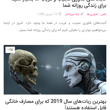
ایران گردی
برای زندگی روزانه شما
جهان گردی
علمی
/
فناوری‌ها
لیلا میرزاخان
13 شهریور, 1398
رابطه، عشق و ازدواج
گجت‌های فناوری عجیب و غریب در همه جا وجود دارد. امروز در اینجا
موفقیت و مهارت‌های فردی
می‌خواهیم مواردی را معرفی کنیم که برای زندگی روزانه شما بسیار...
سلامت
تغذیه سالم
۲
بهداشت
بیماری و درمان
کودک و مادر
ورزش و تندرستی
روانشناسی
مراکز پزشکی و دارویی
بهترین ربات‌های سال 2019 که برای مصارف خانگی
فرهنگ و هنر
قابل استفاده هستند!