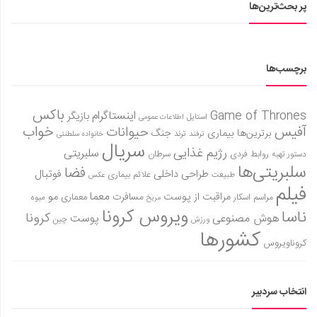
پر بحث‌ترین‌ها
برچسب‌ها
باکس
Game of Thrones
اینستاگرام
بازیگر
استایل
اطلاعات عمومی
آفیس
خواب
حیوانات
برترین‌ها
بیماری
جنگ
ترفند
ترند
خانواده سلطنتی
سریال
رژیم غذایی
سلبریتی
روابط فردی
سرطان
دستور تهیه
سلبریتی‌ها
فضا
طراحی داخلی
فوتبال
علائم بیماری
طبیعت
عکس
فیلم
معما
مو
مراقبت از پوست
مسافرت
معماری
مراسم اسکار
میوه
مریخ
ویروس کرونا
ناسا
کرونا
هوش مصنوعی
پوست
ورزش
چین
کشورها
کروناویروس
انتخاب سردبیر