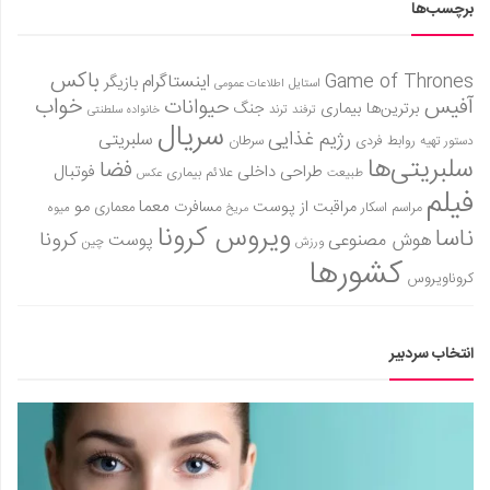
برچسب‌ها
باکس
Game of Thrones
اینستاگرام
بازیگر
استایل
اطلاعات عمومی
آفیس
خواب
حیوانات
برترین‌ها
بیماری
جنگ
ترفند
ترند
خانواده سلطنتی
سریال
رژیم غذایی
سلبریتی
روابط فردی
سرطان
دستور تهیه
سلبریتی‌ها
فضا
طراحی داخلی
فوتبال
علائم بیماری
طبیعت
عکس
فیلم
معما
مو
مراقبت از پوست
مسافرت
معماری
مراسم اسکار
میوه
مریخ
ویروس کرونا
ناسا
کرونا
هوش مصنوعی
پوست
ورزش
چین
کشورها
کروناویروس
انتخاب سردبیر