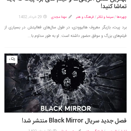
ایران گردی
تماشا کنید!
جهان گردی
چهره‌ها
/
سینما و تئاتر
/
فرهنگ و هنر
مهتا مجدی
29 خرداد, 1402
رابطه، عشق و ازدواج
برد پیت، بازیگر معروف هالیوودی، در طول سال‌های فعالیتش در بسیاری از
موفقیت و مهارت‌های فردی
فیلم‌های بزرگ و موفق حضور داشته است. او به طور مداوم با...
سلامت
تغذیه سالم
۰
بهداشت
بیماری و درمان
کودک و مادر
ورزش و تندرستی
روانشناسی
مراکز پزشکی و دارویی
فصل جدید سریال Black Mirror منتشر شد!
فرهنگ و هنر