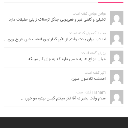
عباس عباس گفته است:
تخیلی و گاهی غیر واقعی,ولی جنگل ترسناک ژاپنی حقیقت دارد
محمد آدمیرال گفته است:
انقلاب ایران یادت رفت. از تاثیر گذارترین انقلاب های تاریخ روی...
پویان گفته است:
خیلی موقع ها یه حسی دارم که یه جای کار میلنگه...
اکبر گفته است:
احسنت ‌کلامتون متین
Hanam گفته است:
سلام وقت بخیر نه آقا فکر میکنم گیس بهتره مو خوره...