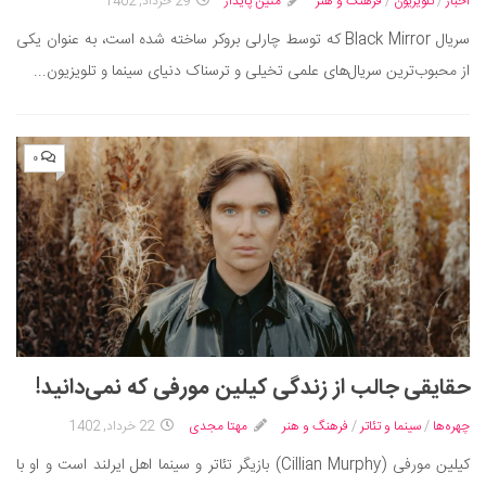
سینما و تئاتر
اخبار
/
تلویزیون
/
فرهنگ و هنر
متین پایدار
29 خرداد, 1402
تلویزیون
سریال Black Mirror که توسط چارلی بروکر ساخته شده است، به عنوان یکی
از محبوب‌ترین سریال‌های علمی تخیلی و ترسناک دنیای سینما و تلویزیون...
موسیقی
چهره‌ها
عکاسی و هنرهای تجسمی
۰
کتاب و کتاب‌خوانی
تاریخ
معماری
علمی
فناوری‌ها
نجوم و هوا فضا
حقایقی جالب از زندگی کیلین مورفی که نمی‌‌دانید!
زمین و محیط زیست
چهره‌ها
/
سینما و تئاتر
/
فرهنگ و هنر
مهتا مجدی
22 خرداد, 1402
خودرو
کیلین مورفی (Cillian Murphy) بازیگر تئاتر و سینما اهل ایرلند است و او با
سرگرمی