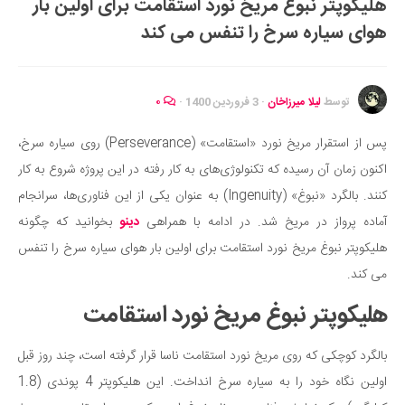
هلیکوپتر نبوغ مریخ نورد استقامت برای اولین بار
ایران گردی
هوای سیاره سرخ را تنفس می کند
جهان گردی
رابطه، عشق و ازدواج
موفقیت و مهارت‌های فردی
توسط
لیلا میرزاخان
·
3 فروردین 1400
·
۰
سلامت
پس از استقرار مریخ نورد «استقامت» (Perseverance) روی سیاره سرخ،
تغذیه سالم
اکنون زمان آن رسیده که تکنولوژی‌های به کار رفته در این پروژه شروع به کار
بهداشت
کنند. بالگرد «نبوغ» (Ingenuity) به عنوان یکی از این فناوری‌ها، سرانجام
بیماری و درمان
آماده پرواز در مریخ شد. در ادامه با همراهی
دینو
بخوانید که چگونه
هلیکوپتر نبوغ مریخ نورد استقامت برای اولین بار هوای سیاره سرخ را تنفس
کودک و مادر
می کند.
ورزش و تندرستی
هلیکوپتر نبوغ مریخ نورد استقامت
روانشناسی
مراکز پزشکی و دارویی
بالگرد کوچکی که روی مریخ نورد استقامت ناسا قرار گرفته است، چند روز قبل
فرهنگ و هنر
اولین نگاه خود را به سیاره سرخ انداخت. این هلیکوپتر 4 پوندی (1.8