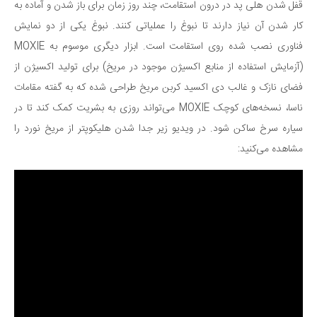
قفل شدن هلی پد در درون استقامت، چند روز زمان برای باز شدن و آماده به
دانستنی‌ها
کار شدن آن نیاز دارند تا نبوغ را عملیاتی کنند. نبوغ یکی از دو نمایش
بازی
فناوری نصب شده روی استقامت است. ابزار دیگری موسوم به MOXIE
طنز
(آزمایش استفاده از منابع اکسیژن موجود در مریخ) برای تولید اکسیژن از
فضای نازک و غالب دی اکسید کربن مریخ طراحی شده که به گفته مقامات
فال
ناسا، نسخه‌های کوچک MOXIE می‌تواند روزی به بشریت کمک کند تا در
مسابقه
سیاره سرخ ساکن شود. در ویدیو زیر جدا شدن هلیکوپتر از مریخ نورد را
اخبار
مشاهده می‌کنید: