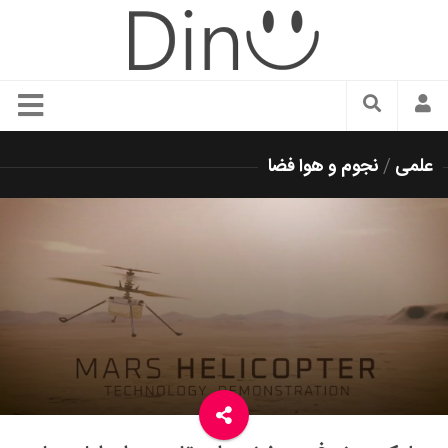
سبک زندگی
علمی
/
نجوم و هوا فضا
دنیای مد
زیبایی و آرایش
شیک پوشی
دکوراسیون و چیدمان
غذا
رستوران گردی
آشپزی
سفر و گردشگری