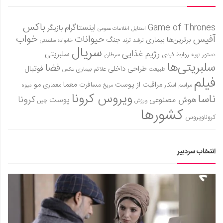
باکس
Game of Thrones
اینستاگرام
بازیگر
استایل
اطلاعات عمومی
آفیس
خواب
حیوانات
برترین‌ها
بیماری
جنگ
ترفند
ترند
خانواده سلطنتی
سریال
رژیم غذایی
سلبریتی
روابط فردی
سرطان
دستور تهیه
سلبریتی‌ها
فضا
طراحی داخلی
فوتبال
علائم بیماری
طبیعت
عکس
فیلم
معما
مو
مراقبت از پوست
مسافرت
معماری
مراسم اسکار
میوه
مریخ
ویروس کرونا
ناسا
کرونا
هوش مصنوعی
پوست
ورزش
چین
کشورها
کروناویروس
انتخاب سردبیر