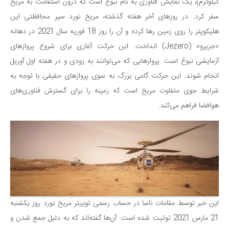
سینما و تئاتر
کیلوگرم)، یک نمایش فناوری به نام نبوغ است که درون استقامت به مریخ
سفر کرد. در روزهای آخر هفته گذشته، مریخ نورد سپر محافظتی این
تلویزیون
هلیکوپتر را روی زمین رها کرده و آن را روز 18 فوریه سال 2021 در دهانه
موسیقی
«جزیرو» (Jezero) انداخت. این حرکت آغازی برای شروع پروازهای
چهره‌ها
آزمایشی نبوغ است. پروازهایی که می‌توانند به زودی و در هفته اول آوریل
عکاسی و هنرهای تجسمی
انجام شوند. این حرکت گامی بزرگ به سوی پروازهای حقیقی با توجه به
کتاب و کتاب‌خوانی
شرایط جوی متفاوت مریخ است که زمینه را برای گسترش فناوری‌های
تاریخ
هوافضا فراهم می‌کند.
معماری
علمی
فناوری‌ها
نجوم و هوا فضا
زمین و محیط زیست
این خبر توسط مقامات ناسا در حساب رسمی توییتر مریخ نورد روز یکشنبه
خودرو
21 مارس 2021 توئیت شده است. آن‌ها گفته‌اند که به دلیل جمع شدن و
سرگرمی