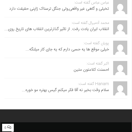
عباس عباس گفته است:
تخیلی و گاهی غیر واقعی,ولی جنگل ترسناک ژاپنی حقیقت دارد
محمد آدمیرال گفته است:
انقلاب ایران یادت رفت. از تاثیر گذارترین انقلاب های تاریخ روی...
پویان گفته است:
خیلی موقع ها یه حسی دارم که یه جای کار میلنگه...
اکبر گفته است:
احسنت ‌کلامتون متین
Hanam گفته است:
سلام وقت بخیر نه آقا فکر میکنم گیس بهتره مو خوره...
۵