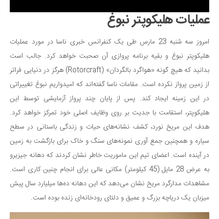
عملیات هلیکوپتر نبوغ
امروز سه شنبه 23 مارس طی یک کنفرانس خبری ناسا در مورد عملیات
هلیکوپتر نبوغ و بقیه برنامه پروازی آن صحبت خواهد کرد. جالب است
بدانید که هیچ گونه «هواگرد بالگردان» (Rotorcraft) هرگز در دنیایی فراتر
از زمین پرواز نکرده است. مقامات ناسا گفته‌اند که امیدواریم نبوغ تغییراتی
در این زمینه ایجاد کند. پس از پایان چند پرواز آزمایشی توسط این
هلیکوپتر، استقامت با جدیت بر روی وظایف اصلی خود تمرکز خواهد کرد.
هدف این مریخ نورد، کشف نشانه‌های حیات و زندگی باستانی در سطح
سیاره و همچنین جمع آوری نمونه‌های سنگ و خاک برای بازگشت به زمین
در آینده است. اعضای تیم این ماموریت خاطر نشان کردند که دهانه جیزیرو
به عرض 28 مایل (45 کیلومتر) مکانی عالی برای انجام چنین کاری است.
مشاهدات مدارگرد مریخ نشان می‌دهد که این دهانه ده‌ها میلیارد سال پیش
میزبان یک دریاچه بزرگ و عمیق و دلتای رودخانه‌ای زنده بوده است.