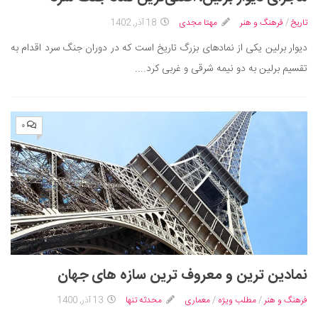
ایران گردی
تاریخ
/
فرهنگ و هنر
مهتا مجدی
18 آذر, 1402
جهان گردی
دیوار برلین یکی از نمادهای بزرگ تاریخ است که در دوران جنگ سرد اقدام به
رابطه، عشق و ازدواج
تقسیم برلین به دو نیمه شرقی و غربی کرد....
موفقیت و مهارت‌های فردی
سلامت
۰
تغذیه سالم
بهداشت
بیماری و درمان
کودک و مادر
ورزش و تندرستی
روانشناسی
مراکز پزشکی و دارویی
نمادین‌ ترین و معروف‌ ترین سازه های جهان
فرهنگ و هنر
فرهنگ و هنر
/
مطلب ویژه
/
معماری
محدثه تنها
13 آذر, 1400