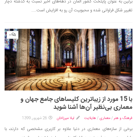
برلین به عنوان پایتخت کشور آلمان در دهه‌های اخیر نسبت به گذشته دچار
دانستنی‌ها
تغییر شکل فراوانی شده و محبوبیت آن رو به افزایش است....
بازی
طنز
۰
فال
مسابقه
اخبار
با 15 مورد از زیباترین کلیساهای جامع جهان و
معماری بی‌نظیر آن‌ها آشنا شوید
فرهنگ و هنر
/
معماری
/
هایلایت
لیلا میرزاخان
26 شهریور, 1399
برخی از سازه‌های معماری در دنیا علاوه بر کاربری مشخصی که دارند، با