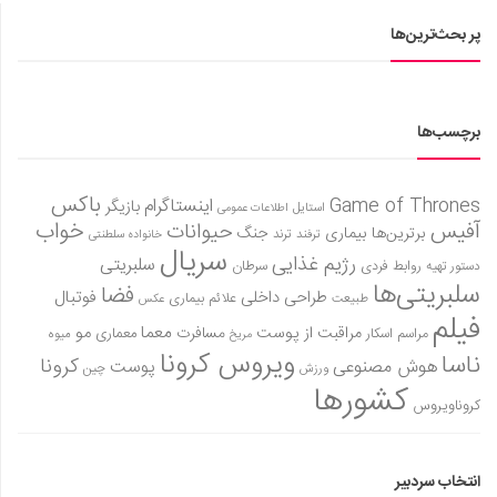
پر بحث‌ترین‌ها
برچسب‌ها
باکس
Game of Thrones
اینستاگرام
بازیگر
استایل
اطلاعات عمومی
آفیس
خواب
حیوانات
برترین‌ها
بیماری
جنگ
ترفند
ترند
خانواده سلطنتی
سریال
رژیم غذایی
سلبریتی
روابط فردی
سرطان
دستور تهیه
سلبریتی‌ها
فضا
طراحی داخلی
فوتبال
علائم بیماری
طبیعت
عکس
فیلم
معما
مو
مراقبت از پوست
مسافرت
معماری
مراسم اسکار
میوه
مریخ
ویروس کرونا
ناسا
کرونا
هوش مصنوعی
پوست
ورزش
چین
کشورها
کروناویروس
انتخاب سردبیر