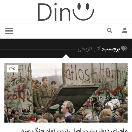
سبک زندگی
برچسب:
آثار تاریخی
دنیای مد
زیبایی و آرایش
۲
شیک پوشی
دکوراسیون و چیدمان
غذا
رستوران گردی
آشپزی
سفر و گردشگری
ماجرای دیوار برلین، اصلی‌ترین نماد جنگ سرد