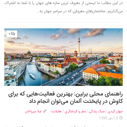
سینما و تئاتر
در این مطلب ما لیستی از معروف‌ ترین سازه های جهان را با شما به اشتراک
تلویزیون
می‌گذاریم. ساختمان‌های معروفی که در سراسر جهان به...
موسیقی
چهره‌ها
۲
عکاسی و هنرهای تجسمی
کتاب و کتاب‌خوانی
تاریخ
معماری
علمی
فناوری‌ها
راهنمای محلی برلین: بهترین فعالیت‌هایی که برای
نجوم و هوا فضا
کاوش در پایختت آلمان می‌توان انجام داد
زمین و محیط زیست
جهان گردی
/
سبک زندگی
/
سفر و گردشگری
/
هایلایت
لیلا میرزاخان
خودرو
13 مهر, 1399
سرگرمی