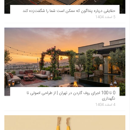
حقایقی درباره پنتاگون که ممکن است شما را شگفت‌زده کند
5 اسفند 1404
0 تا 100 اجرای روف گاردن در تهران | از طراحی اصولی تا
نگهداری
4 اسفند 1404