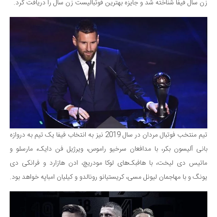
زن سال فیفا شناخته شد و جایزه بهترین فوتبالیست زن سال را دریافت کرد.
دانستنی‌ها
بازی
طنز
فال
مسابقه
اخبار
تیم منتخب فوتبال مردان در سال 2019 نیز به انتخاب فیفا یک تیم به دروازه
بانی آلیسون بکر، با مدافعان سرخیو راموس، ویرژیل فن دایک، مارسلو و
ماتیس دی لیخت، با هافبک‌های لوکا مودریچ، ادن هازارد و فرانکی دی
یونگ و با مهاجمان لیونل مسی، کریستیانو رونالدو و کیلیان امباپه خواهد بود.