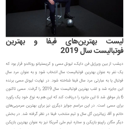
سینما و تئاتر
تلویزیون
موسیقی
چهره‌ها
عکاسی و هنرهای تجسمی
لیست بهترین‌های فیفا و بهترین
کتاب و کتاب‌خوانی
فوتبالیست سال 2019
تاریخ
دیشب از بین ویرژیل فن دایک، لیونل مسی و کریستیانو رونالدو قرار بود که
معماری
یک نفر به عنوان بهترین فوتبالیست سال انتخاب شود و به عنوان مرد سال
علمی
فوتبال یا به عبارتی مرد سال فیفا شناخته شود. در نهایت لیونل مسی برنده
فناوری‌ها
این جایزه شد و لقب بهترین فوتبالیست سال 2019 را گرفت. مسی تاکنون
نجوم و هوا فضا
6 بار موفق شد تا این جایزه را دریافت کند که این هم به نوع خود یک رکورد
برای مسی است. در این مراسم جوایز دیگری نیز برای بهترین سرمربی‌های
زمین و محیط زیست
خانم و آقا، زیباترین گل سال و تیم منتخب فیفا در نظر گرفته شد. در بخش
خودرو
دیگر مگان راپینو بازیکن و ستاره تیم ملی آمریکا نیز به عنوان بهترین بازیکن
سرگرمی