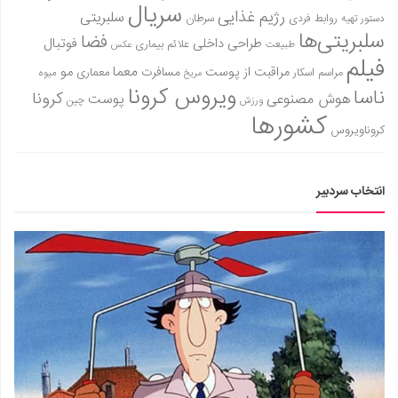
سریال
رژیم غذایی
سلبریتی
روابط فردی
سرطان
دستور تهیه
سلبریتی‌ها
فضا
طراحی داخلی
فوتبال
علائم بیماری
طبیعت
عکس
فیلم
معما
مو
مراقبت از پوست
مسافرت
معماری
مراسم اسکار
میوه
مریخ
ویروس کرونا
ناسا
کرونا
هوش مصنوعی
پوست
ورزش
چین
کشورها
کروناویروس
انتخاب سردبیر