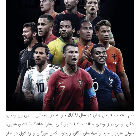
تیم منتخب فوتبال زنان در سال 2019 نیز به دروازه بانی ساری ون وندل،
دفاع لوسی برنز، وندی رینالد، نیلا فیشر و کلی اوهارا، هافبک آمانتین هنری،
جولی هرتز و مارتا و مهاجمان مگان راپینو، الکس مورگان و رز لاول در نظر