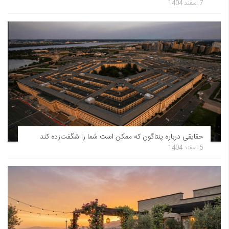
7 اسفند 1404
حقایقی درباره پنتاگون که ممکن است شما را شگفت‌زده کند
5 اسفند 1404