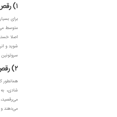
۱) رقص یک ورزش شاد است
برای بسیا
اصلا خسته
شوید و ان
سروتونین و
۲) رقص باعث ترشح مواد شیمیایی در بدن می‌شود
همانطور ک
شادی، به 
می‌رقصید،
می‌دهند و 