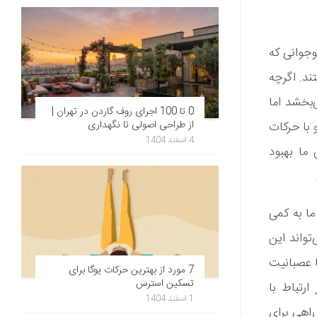
وجوانی که
ند. اگرچه
‌بخشد اما
0 تا 100 اجرای روف گاردن در تهران |
از طراحی اصولی تا نگهداری
 با حرکات
4 اسفند 1404
ما بهبود
ما به کمی
یی می‌تواند این
ا عصبانیت
7 مورد از بهترین حرکات یوگا برای
تسکین استرس
رتباط با
1 اسفند 1404
راهی برای