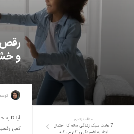
رقص، 
و خشم
توس
آیا تا به 
مطلب بعدی
7 عادت سبک زندگی سالم که احتمال
کمی رقصید
ابتلا به افسردگی را کم می‌ کند