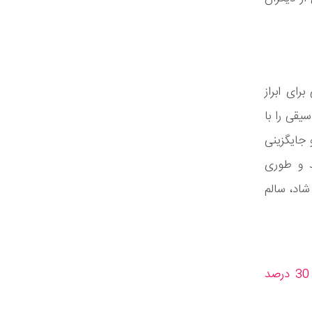
رای ابراز
یقی را با
 جایگزینی
ید و طوری
شاد، سالم
قرار گرفتن در معرض نور گوشی در شب خطر افسردگی را تا 30 درصد