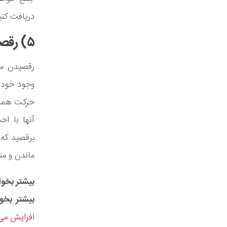
دریافت کنید
۵) رقصیدن می تواند التیام بخشد
رقصیدن می‌
وجود خود ب
حرکت همراه
آنها با اح
برقصید که 
ماندن و م
بیشتر بخوان
بیشتر بخوا
افزایش می