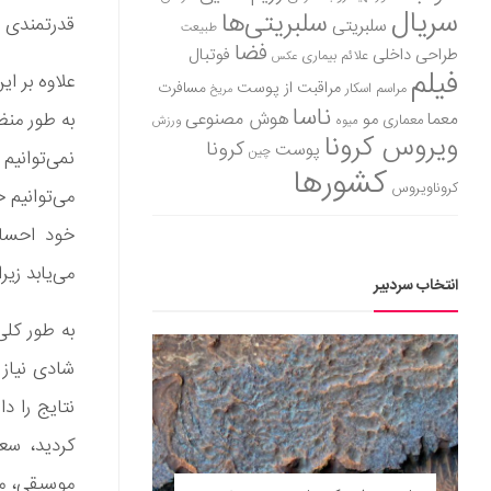
سریال
سلبریتی‌ها
قدرتمندی ب
سلبریتی
طبیعت
فضا
طراحی داخلی
فوتبال
علائم بیماری
عکس
فیلم
علاوه بر ا
مراقبت از پوست
مسافرت
مراسم اسکار
مریخ
ناسا
هوش مصنوعی
به طور منظ
معما
مو
معماری
میوه
ورزش
ویروس کرونا
کرونا
پوست
چین
نمی‌توانیم
کشورها
کروناویروس
می‌توانیم 
خود احساس
می‌یابد زیر
انتخاب سردبیر
به طور کلی
نتایج را د
کردید، سع
موسیقی، مر