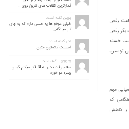
انقلاب ایران یادت رفت. از تاثیر
گذارترین انقلاب های تاریخ روی...
پویان گفته است:
ساعت رقص
خیلی موقع ها یه حسی دارم که یه جای
کار میلنگه...
 سوی دیگر رقص
است خسته
اکبر گفته است:
احسنت ‌کلامتون متین
ی توسین،
Hanam گفته است:
سلام وقت بخیر نه آقا فکر میکنم گیس
بهتره مو خوره...
یایی مهم
نگامی که
 را کاهش