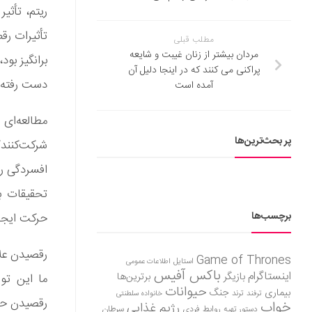
ریتم، تأثی
تأثیرات رق
مطلب قبلی
مردان بیشتر از زنان غیبت و شایعه
برانگیز بود
پراکنی می‌ کنند که در اینجا دلیل آن
دست رفته» 
آمده است
پر بحث‌ترین‌ها
شرکت‌کنندگ
افسردگی را
تحقیقات ب
برچسب‌ها
حرکت ایجا
رقصیدن علا
Game of Thrones
استایل
اطلاعات عمومی
باکس آفیس
اینستاگرام
بازیگر
برترین‌ها
ما این توا
حیوانات
بیماری
جنگ
ترفند
ترند
خانواده سلطنتی
رقصیدن حسی
خواب
رژیم غذایی
روابط فردی
سرطان
دستور تهیه