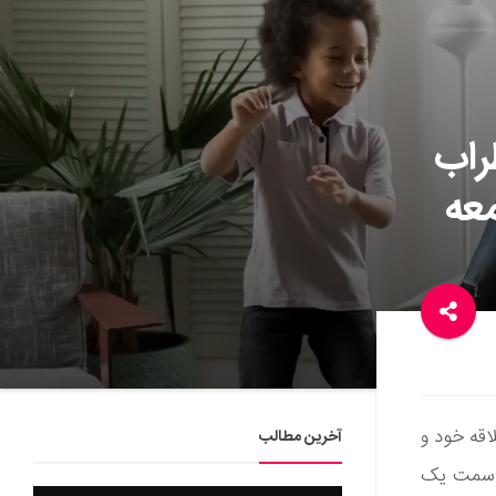
راب
عه
اقه خود و
آخرین مطالب
ه سمت یک