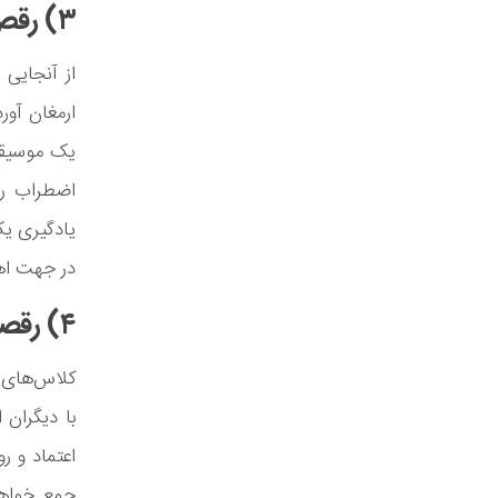
۳) رقص استرس را کاهش می‌دهد
از آنجایی
ارمغان آور
یک موسیقی
اضطراب را
یادگیری یک
در جهت اهد
۴) رقصیدن مردم را دور هم جمع می‌کند
کلاس‌های ر
با دیگران 
اعتماد و 
جمع خواهد