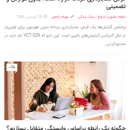
ایران گردی
تضمینی
جهان گردی
رابطه، عشق و ازدواج
/
سبک زندگی
مهرانه راجعی
20 فروردین, 1404
رابطه، عشق و ازدواج
براساس گزارش‌ها، یک قرص ضدبارداری مردانه بدون هورمون برای اولین‌بار
موفقیت و مهارت‌های فردی
در حال گذراندن آزمایش‌های بالینی است. این دارو که YCT-529 نام دارد، در
سلامت
محدودکردن...
تغذیه سالم
بهداشت
۰
بیماری و درمان
کودک و مادر
ورزش و تندرستی
روانشناسی
مراکز پزشکی و دارویی
فرهنگ و هنر
چگونه یک رابطه براساس وابستگی متقابل بسازیم؟