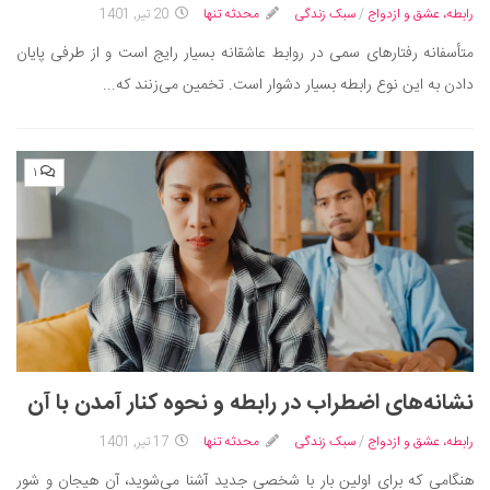
رابطه، عشق و ازدواج
/
سبک زندگی
محدثه تنها
20 تیر, 1401
متأسفانه رفتارهای سمی در روابط عاشقانه بسیار رایج است و از طرفی پایان
دادن به این نوع رابطه بسیار دشوار است. تخمین می‌زنند که...
۱
نشانه‌های اضطراب در رابطه و نحوه کنار آمدن با آن
رابطه، عشق و ازدواج
/
سبک زندگی
محدثه تنها
17 تیر, 1401
هنگامی که برای اولین بار با شخصی جدید آشنا می‌شوید، آن هیجان و شور