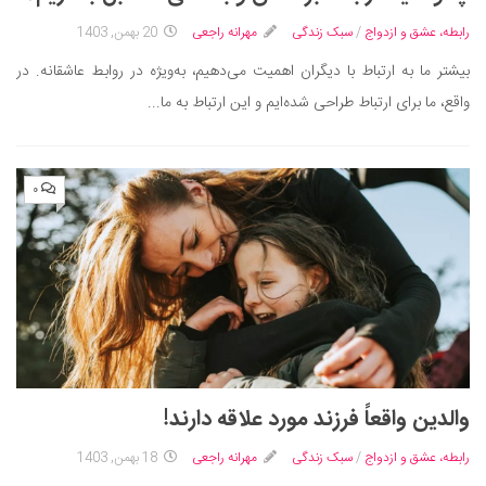
سینما و تئاتر
رابطه، عشق و ازدواج
/
سبک زندگی
مهرانه راجعی
20 بهمن, 1403
تلویزیون
بیشتر ما به ارتباط با دیگران اهمیت می‌دهیم، به‌ویژه در روابط عاشقانه. در
موسیقی
واقع، ما برای ارتباط طراحی شده‌ایم و این ارتباط به ما...
چهره‌ها
عکاسی و هنرهای تجسمی
کتاب و کتاب‌خوانی
۰
تاریخ
معماری
علمی
فناوری‌ها
نجوم و هوا فضا
زمین و محیط زیست
والدین واقعاً فرزند مورد علاقه دارند!
خودرو
رابطه، عشق و ازدواج
/
سبک زندگی
مهرانه راجعی
18 بهمن, 1403
سرگرمی