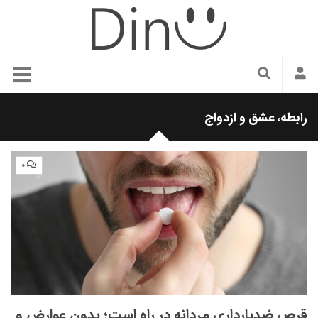
سبک زندگی
رابطه، عشق و ازدواج
دنیای مد
زیبایی و آرایش
۰
شیک پوشی
دکوراسیون و چیدمان
غذا
رستوران گردی
آشپزی
سفر و گردشگری
قرص ضدبارداری مردانه در راه است؛ بدون عوارض و