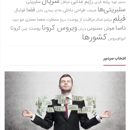
سریال
رژیم غذایی
سلبریتی
روابط فردی
سرطان
دستور تهیه
سلبریتی‌ها
فضا
طراحی داخلی
فوتبال
علائم بیماری
طبیعت
عکس
فیلم
معما
مو
مراقبت از پوست
مسافرت
معماری
مراسم اسکار
میوه
مریخ
ویروس کرونا
ناسا
کرونا
هوش مصنوعی
پوست
ورزش
چین
کشورها
کروناویروس
انتخاب سردبیر