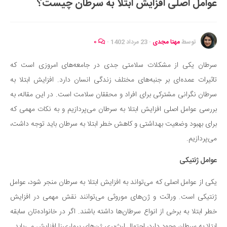
عوامل اصلی افزایش ابتلا به سرطان چیست؟
ایران گردی
جهان گردی
رابطه، عشق و ازدواج
توسط
مهتا مجدی
·
23 مرداد 1402
·
۰
موفقیت و مهارت‌های فردی
سرطان یکی از مشکلات سلامتی جدی در جامعه‌های امروزی است که
سلامت
تاثیرات عمده‌ای بر جنبه‌های مختلف زندگی انسان دارد. افزایش ابتلا به
تغذیه سالم
سرطان نگرانی مشترکی برای افراد و محققان سلامت است. در این مقاله، به
بهداشت
بررسی عوامل اصلی افزایش ابتلا به سرطان می‌پردازیم و به نکات مهمی که
بیماری و درمان
برای بهبود وضعیت بهداشتی و کاهش خطر ابتلا به سرطان باید توجه داشت،
می‌پردازیم.
کودک و مادر
ورزش و تندرستی
عوامل ژنتیکی
روانشناسی
یکی از عوامل اصلی که می‌تواند به افزایش ‌ابتلا به سر‌طان منجر شود، عوامل
مراکز پزشکی و دارویی
ژنتیکی است. وراثت و ژن‌های موروثی می‌توانند نقش مهمی در افزایش
فرهنگ و هنر
خطر ابتلا به برخی از انواع سرطان‌ها داشته باشند. اگر در خانواده‌تان سابقه
ابتلا به سر‌طان وجود دارد، احتمال ارث‌بری ژن‌های بیماری‌زا افزایش می‌یابد.