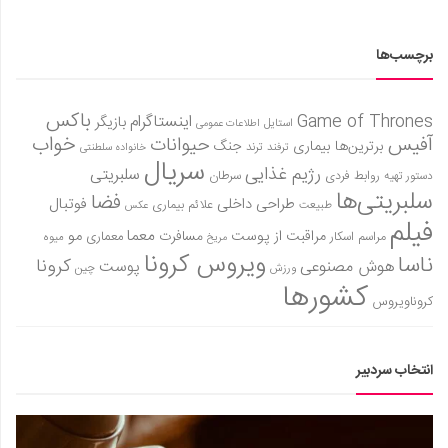
برچسب‌ها
باکس
Game of Thrones
اینستاگرام
بازیگر
استایل
اطلاعات عمومی
آفیس
خواب
حیوانات
برترین‌ها
بیماری
جنگ
ترفند
ترند
خانواده سلطنتی
سریال
رژیم غذایی
سلبریتی
روابط فردی
سرطان
دستور تهیه
سلبریتی‌ها
فضا
طراحی داخلی
فوتبال
علائم بیماری
طبیعت
عکس
فیلم
معما
مو
مراقبت از پوست
مسافرت
معماری
مراسم اسکار
میوه
مریخ
ویروس کرونا
ناسا
کرونا
هوش مصنوعی
پوست
ورزش
چین
کشورها
کروناویروس
انتخاب سردبیر