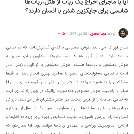
آیا با ماجرای اخراج یک ربات از هتل، ربات‌ها
ایران گردی
شانسی برای جایگزین شدن با انسان دارند؟
جهان گردی
رابطه، عشق و ازدواج
موفقیت و مهارت‌های فردی
توسط
مهتا مجدی
·
30 دی 1397
·
۰
سلامت
همان‌طور که می‌دانید هوش مصنوعی به‌قدری گسترش‌یافته که در تمامی
تغذیه سالم
حوزه‌ها وارد شده و اکنون هتل‌ها، بیمارستان‌ها و مدارس زیادی مجهز به
بهداشت
هوش مصنوعی و ربات‌ها هستند. هوش مصنوعی با توانایی بالایش قادر
بیماری و درمان
است تا تمامی مسئولیت‌های انسان با عملکرد بهتری انجام دهد اما قطعاً
مشکلاتی را به همراه خواهد داشت. برای مثال اخیراً گروه تجاری علی‌بابا
کودک و مادر
هتلی را باقابلیت هوش مصنوعی و به‌صورت رباتیک در چین راه‌اندازی کرده
ورزش و تندرستی
که تمامی خدمات را از طریق ربات‌ها در اختیار مشتریان قرار می‌دهد. درواقع
روانشناسی
در این هتل تمامی عملیات‌ها اعم از سفارش و سرو غذا، استقبال از مهمانان،
مراکز پزشکی و دارویی
کنترل مدارک، بررسی پاسپورت، قابلیت تشخیص چهره برای ورود به اتاق‌ها و
فرهنگ و هنر
ارائه‌ی سرویس‌ها ورزشی به عهده‌ی ربات‌ها خواهد بود. اما همان‌طور که