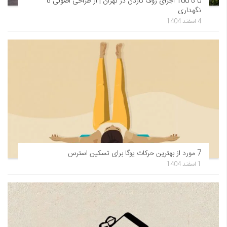
0 تا 100 اجرای روف گاردن در تهران | از طراحی اصولی تا
نگهداری
4 اسفند 1404
7 مورد از بهترین حرکات یوگا برای تسکین استرس
1 اسفند 1404