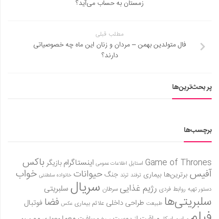
زمستان به حساب می‌آید؟
مطلب قبلی
فال متولدین بهمن – مردان و زنان این ماه چه خصوصیاتی
دارند؟
پر بحث‌ترین‌ها
برچسب‌ها
باکس
Game of Thrones
اینستاگرام
بازیگر
استایل
اطلاعات عمومی
آفیس
خواب
حیوانات
برترین‌ها
بیماری
جنگ
ترفند
ترند
خانواده سلطنتی
سریال
رژیم غذایی
سلبریتی
روابط فردی
سرطان
دستور تهیه
سلبریتی‌ها
فضا
طراحی داخلی
فوتبال
علائم بیماری
طبیعت
عکس
فیلم
مو