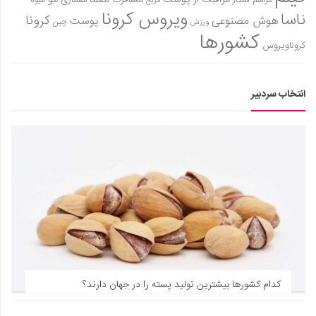
معما
مراقبت از پوست
مسافرت
معماری
مراسم اسکار
میوه
مریخ
ویروس کرونا
ناسا
کرونا
هوش مصنوعی
پوست
ورزش
چین
کشورها
کروناویروس
انتخاب سردبیر
کدام کشورها بیشترین تولید پسته را در جهان دارند؟