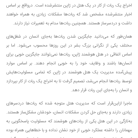
اخراج یک ربات از کار در یک هتل در ژاپن منتشرشده است. درواقع بر اساس
دانستنی‌ها
اخبار منتشرشده مشخص شد که ربات‌ها مشکلات زیادی به همراه خواهند
بازی
داشت و دردسرساز هستند. همچنین ربات‌ها مدام به تعمیرات نیاز دارند.
طنز
همان‌طور که می‌دانید جایگزین شدن ربات‌ها به‌جای انسان در شغل‌های
فال
مختلف یکی از نگرانی بزرگ بشر در این روزها محسوب می‌شود. اما بر
مسابقه
اساس اتفاقی در هتل هوشمند ژاپن، ربات‌ها نمی‌توانند جایگزین خوبی برای
اخبار
انسان‌ها باشند و وظایف خود را به خوبی انجام دهند. بر اساس موارد
پیش‌آمده مدیریت یک هتل هوشمند در ژاپن که تمامی مسئولیت‌هایش
توسط ربات‌ها انجام می‌شد، تصمیم گرفت تا به اخراج یک ربات از کار بپردازد
و انسان را به‌جای این ربات قرار دهد.
ماجرا ازاین‌قرار است که مدیریت هتل متوجه شده که ربات‌ها دردسرهای
زیادی دارند و به‌جای حل کردن مشکلات انسان، خودشان مشکل‌ساز هستند.
به‌تازگی در این هتل یکی از ربات‌های هوشمند که مسئولیت پاسخگویی به
مهمانان را داشته عملکرد خوبی از خود نشان نداده و با خطاهایی همراه بوده