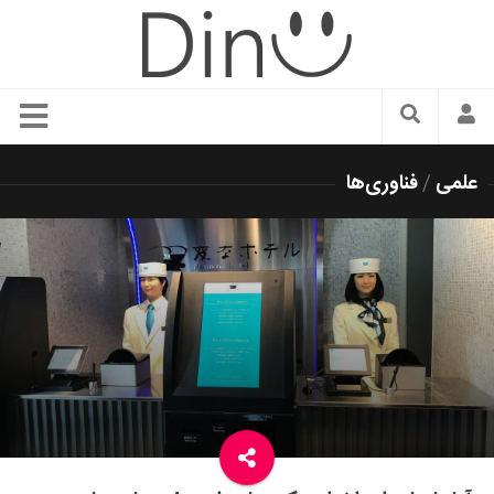
سبک زندگی
علمی
/
فناوری‌ها
دنیای مد
زیبایی و آرایش
شیک پوشی
دکوراسیون و چیدمان
غذا
رستوران گردی
آشپزی
سفر و گردشگری