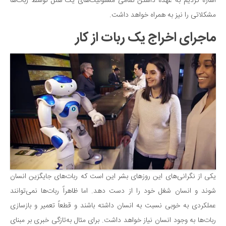
سینما و تئاتر
اشاره کردیم به عهده داشتن تمامی مسئولیت‌های یک هتل توسط ربات‌ها
مشکلاتی را نیز به همراه خواهد داشت.
تلویزیون
ماجرای اخراج یک ربات از کار
موسیقی
چهره‌ها
عکاسی و هنرهای تجسمی
کتاب و کتاب‌خوانی
تاریخ
معماری
علمی
فناوری‌ها
نجوم و هوا فضا
یکی از نگرانی‌های این روزهای بشر این است که ربات‌های جایگزین انسان
زمین و محیط زیست
شوند و انسان شغل خود را از دست دهد. اما ظاهراً ربات‌ها نمی‌توانند
خودرو
عملکردی به خوبی نسبت به انسان داشته باشند و قطعاً تعمیر و بازسازی
ربات‌ها به وجود انسان نیاز خواهد داشت. برای مثال به‌تازگی خبری بر مبنای
سرگرمی