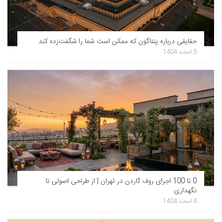
حقایقی درباره پنتاگون که ممکن است شما را شگفت‌زده کند
5 اسفند 1404
0 تا 100 اجرای روف گاردن در تهران | از طراحی اصولی تا
نگهداری
4 اسفند 1404