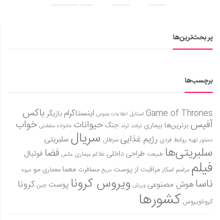
پر بحث‌ترین‌ها
برچسب‌ها
باکس
Game of Thrones
اینستاگرام
بازیگر
استایل
اطلاعات عمومی
آفیس
خواب
حیوانات
برترین‌ها
بیماری
جنگ
ترفند
ترند
خانواده سلطنتی
سریال
رژیم غذایی
سلبریتی
روابط فردی
سرطان
دستور تهیه
سلبریتی‌ها
فضا
طراحی داخلی
فوتبال
علائم بیماری
طبیعت
عکس
فیلم
معما
مو
مراقبت از پوست
مسافرت
معماری
مراسم اسکار
میوه
مریخ
ویروس کرونا
ناسا
کرونا
هوش مصنوعی
پوست
ورزش
چین
کشورها
کروناویروس