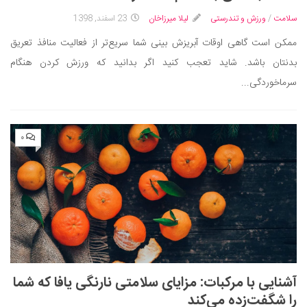
سینما و تئاتر
سلامت
/
ورزش و تندرستی
لیلا میرزاخان
23 اسفند, 1398
تلویزیون
ممکن است گاهی اوقات آبریزش بینی شما سریع‌تر از فعالیت منافذ تعریق
موسیقی
بدنتان باشد. شاید تعجب کنید اگر بدانید که ورزش کردن هنگام
چهره‌ها
سرماخوردگی...
عکاسی و هنرهای تجسمی
کتاب و کتاب‌خوانی
تاریخ
۰
معماری
علمی
فناوری‌ها
نجوم و هوا فضا
زمین و محیط زیست
خودرو
آشنایی با مرکبات: مزایای سلامتی نارنگی یافا که شما
را شگفت‌زده می‌کند
سرگرمی