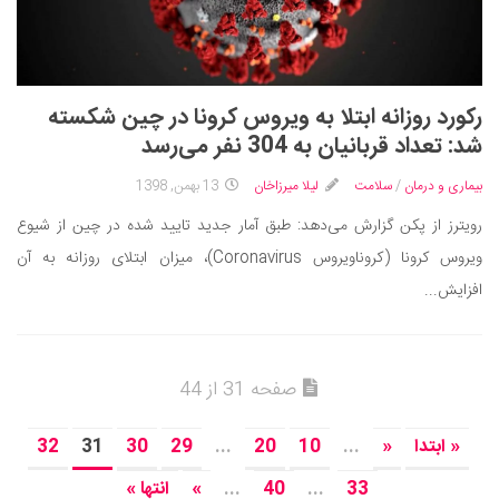
رکورد روزانه ابتلا به ویروس کرونا در چین شکسته
شد: تعداد قربانیان به 304 نفر می‌رسد
بیماری و درمان
/
سلامت
لیلا میرزاخان
13 بهمن, 1398
رویترز از پکن گزارش می‌دهد: طبق آمار جدید تایید شده در چین از شیوع
ویروس کرونا (کروناویروس Coronavirus)، میزان ابتلای روزانه به آن
افزایش...
صفحه 31 از 44
« ابتدا
«
...
10
20
...
29
30
31
32
33
...
40
...
»
انتها »