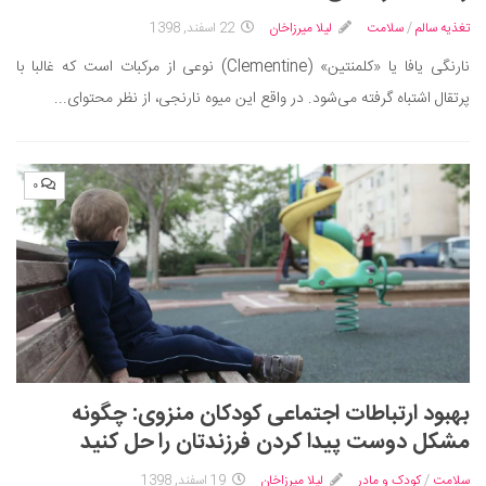
دانستنی‌ها
تغذیه سالم
/
سلامت
لیلا میرزاخان
22 اسفند, 1398
بازی
نارنگی یافا یا «کلمنتین» (Clementine) نوعی از مرکبات است که غالبا با
پرتقال اشتباه گرفته می‌شود. در واقع این میوه نارنجی، از نظر محتوای...
طنز
فال
مسابقه
۰
اخبار
بهبود ارتباطات اجتماعی کودکان منزوی: چگونه
مشکل دوست پیدا کردن فرزندتان را حل کنید
سلامت
/
کودک و مادر
لیلا میرزاخان
19 اسفند, 1398