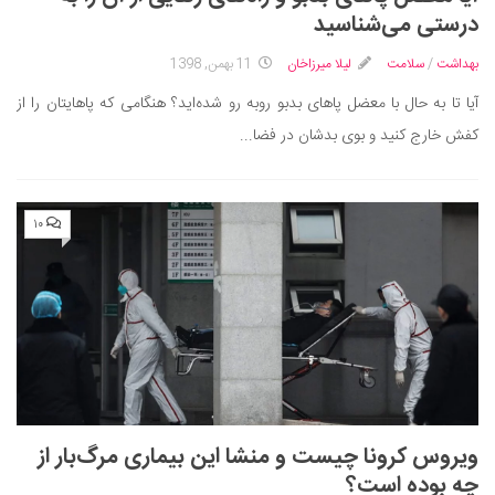
ایران گردی
درستی می‌شناسید
جهان گردی
بهداشت
/
سلامت
لیلا میرزاخان
11 بهمن, 1398
رابطه، عشق و ازدواج
آیا تا به حال با معضل پاهای بدبو روبه رو شده‌اید؟ هنگامی که پاهایتان را از
موفقیت و مهارت‌های فردی
کفش خارج کنید و بوی بدشان در فضا...
سلامت
تغذیه سالم
۱۰
بهداشت
بیماری و درمان
کودک و مادر
ورزش و تندرستی
روانشناسی
مراکز پزشکی و دارویی
ویروس کرونا چیست و منشا این بیماری مرگ‌بار از
فرهنگ و هنر
چه بوده است؟