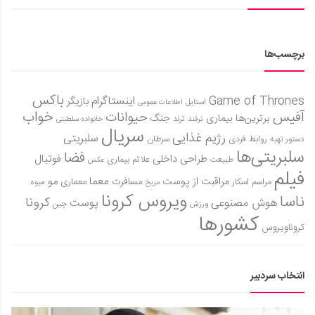
برچسب‌ها
باکس
Game of Thrones
اینستاگرام
بازیگر
استایل
اطلاعات عمومی
آفیس
خواب
حیوانات
برترین‌ها
بیماری
جنگ
ترفند
ترند
خانواده سلطنتی
سریال
رژیم غذایی
سلبریتی
روابط فردی
سرطان
دستور تهیه
سلبریتی‌ها
فضا
طراحی داخلی
فوتبال
علائم بیماری
طبیعت
عکس
فیلم
معما
مو
مراقبت از پوست
مسافرت
معماری
مراسم اسکار
میوه
مریخ
ویروس کرونا
ناسا
کرونا
هوش مصنوعی
پوست
ورزش
چین
کشورها
کروناویروس
انتخاب سردبیر