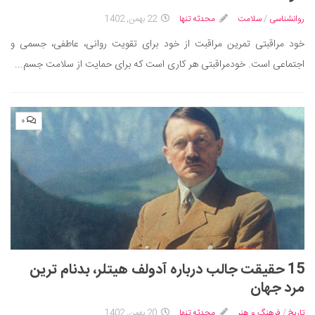
سینما و تئاتر
روانشناسی
/
سلامت
محدثه تنها
22 بهمن, 1402
تلویزیون
خود مراقبتی تمرین مراقبت از خود برای تقویت روانی، عاطفی، جسمی و
موسیقی
اجتماعی است. خودمراقبتی هر کاری است که برای حمایت از سلامت جسم...
چهره‌ها
عکاسی و هنرهای تجسمی
کتاب و کتاب‌خوانی
۰
تاریخ
معماری
علمی
فناوری‌ها
نجوم و هوا فضا
زمین و محیط زیست
15 حقیقت جالب درباره آدولف هیتلر، بدنام‌ ترین
خودرو
مرد جهان
سرگرمی
تاریخ
/
فرهنگ و هنر
محدثه تنها
20 بهمن, 1402