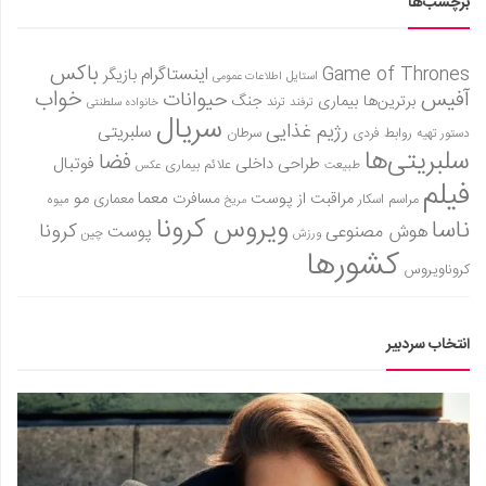
برچسب‌ها
باکس
Game of Thrones
اینستاگرام
بازیگر
استایل
اطلاعات عمومی
آفیس
خواب
حیوانات
برترین‌ها
بیماری
جنگ
ترفند
ترند
خانواده سلطنتی
سریال
رژیم غذایی
سلبریتی
روابط فردی
سرطان
دستور تهیه
سلبریتی‌ها
فضا
طراحی داخلی
فوتبال
علائم بیماری
طبیعت
عکس
فیلم
معما
مو
مراقبت از پوست
مسافرت
معماری
مراسم اسکار
میوه
مریخ
ویروس کرونا
ناسا
کرونا
هوش مصنوعی
پوست
ورزش
چین
کشورها
کروناویروس
انتخاب سردبیر