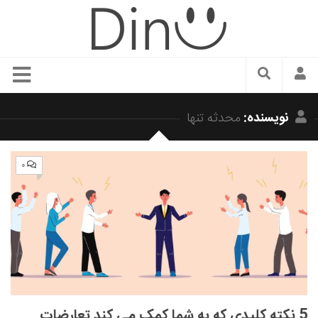
سبک زندگی
نویسنده:
محدثه تنها
دنیای مد
زیبایی و آرایش
۰
شیک پوشی
دکوراسیون و چیدمان
غذا
رستوران گردی
آشپزی
سفر و گردشگری
5 نکته کلیدی که به شما کمک می کند تعارضات