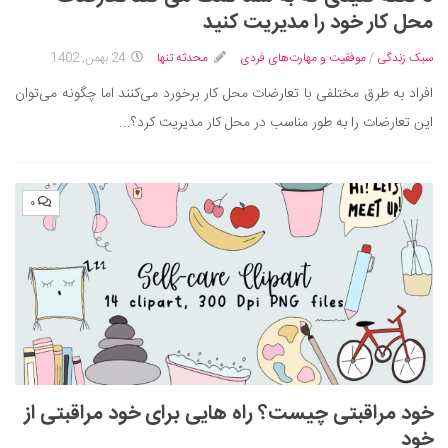
ایران گردی
محل کار خود را مدیریت کنید
جهان گردی
سبک زندگی
/
موفقیت و مهارت‌های فردی
محدثه تنها
24 بهمن, 1402
رابطه، عشق و ازدواج
افراد به طرق مختلفی با تعارضات محل کار برخورد می‌کنند اما چگونه می‌توان
موفقیت و مهارت‌های فردی
این تعارضات را به طور مناسب در محل کار مدیریت کرد؟...
سلامت
تغذیه سالم
۰
بهداشت
بیماری و درمان
کودک و مادر
ورزش و تندرستی
روانشناسی
مراکز پزشکی و دارویی
خود مراقبتی چیست؟ راه هایی برای خود مراقبتی از
فرهنگ و هنر
خود